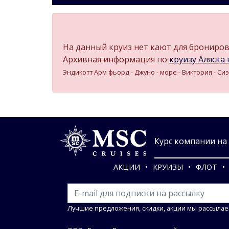
На данный круиз нет кают для бронирова
Архивная информация по
круизу Аляска н
Эндикотт Арм фьорд - Джуно - море - Виктория - Сиэ
Курс компании на 0
АКЦИИ
КРУИЗЫ
ФЛОТ
Лучшие предложения, скидки, акции мы рассылае