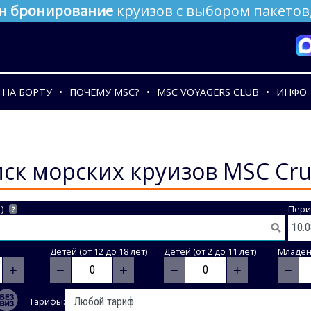
н бронирование
круизов с выбором пакетов,
НА БОРТУ
ПОЧЕМУ MSC?
MSC VOYAGERS CLUB
ИНФО
ск морских круизов MSC Cru
)
Пери
?
Детей (от 12 до 18 лет)
Детей (от 2 до 11 лет)
Младене
+
−
+
−
+
−
Тарифы: