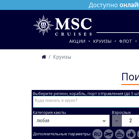
Доступно
онлай
АКЦИИ
КРУИЗЫ
ФЛОТ
Круизы
Пои
Выберите регион, корабль, порт отправления (до 5 шт
Категория каюты
Взрослых
−
Дополнительные параметры: