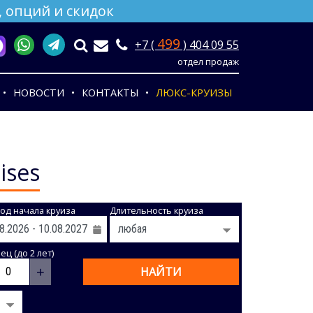
 опций и скидок
499
+7 (
) 404 09 55
отдел продаж
НОВОСТИ
КОНТАКТЫ
ЛЮКС-КРУИЗЫ
ises
од начала круиза
Длительность круиза
ц (до 2 лет)
+
НАЙТИ