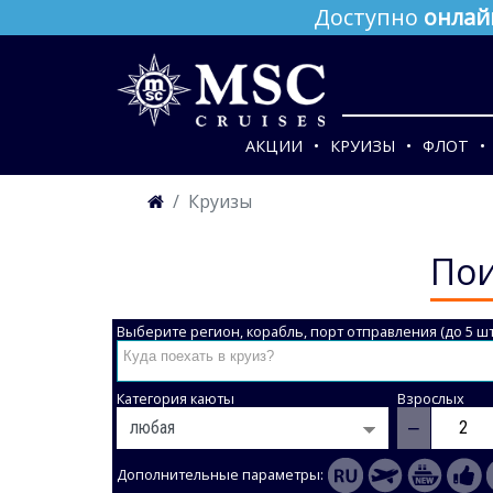
Доступно
онлай
АКЦИИ
КРУИЗЫ
ФЛОТ
Круизы
Пои
Выберите регион, корабль, порт отправления (до 5 шт
Категория каюты
Взрослых
−
Дополнительные параметры: