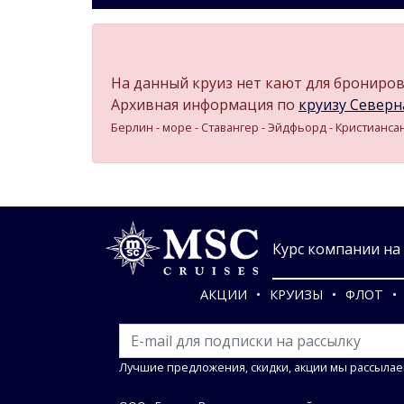
На данный круиз нет кают для бронирова
Архивная информация по
круизу Северна
Берлин - море - Ставангер - Эйдфьорд - Кристиансан
Курс компании на 0
АКЦИИ
КРУИЗЫ
ФЛОТ
Лучшие предложения, скидки, акции мы рассылае