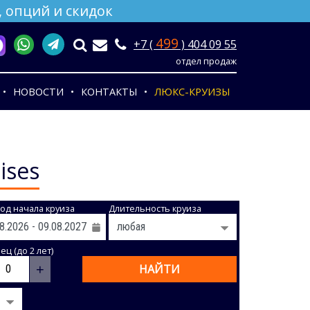
 опций и скидок
499
+7 (
) 404 09 55
отдел продаж
НОВОСТИ
КОНТАКТЫ
ЛЮКС-КРУИЗЫ
ises
од начала круиза
Длительность круиза
ц (до 2 лет)
+
НАЙТИ