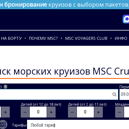
н бронирование
круизов с выбором пакетов,
НА БОРТУ
ПОЧЕМУ MSC?
MSC VOYAGERS CLUB
ИНФО
ск морских круизов MSC Cru
)
Пери
?
Детей (от 12 до 18 лет)
Детей (от 2 до 11 лет)
Младене
+
−
+
−
+
−
Тарифы: