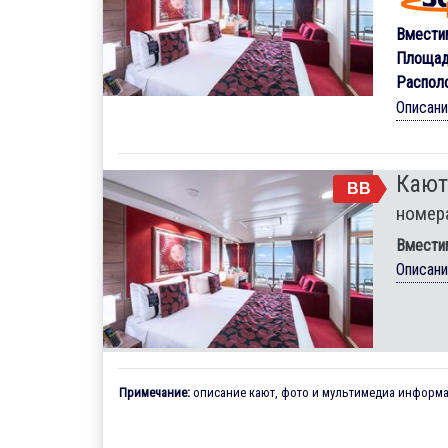
Вмести
Площад
Распол
Описан
Кают
BB
номер
Вмести
Описан
Примечание:
описание кают, фото и мультимедиа информац