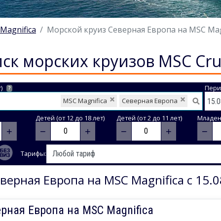
Magnifica
Морской круиз Северная Европа на MSC Magni
ск морских круизов MSC Cru
)
Пери
?
MSC Magnifica
Северная Европа
Детей (от 12 до 18 лет)
Детей (от 2 до 11 лет)
Младене
+
−
+
−
+
−
Тарифы:
верная Европа на MSC Magnifica с 15.0
рная Европа на MSC Magnifica