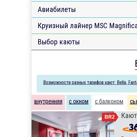
Авиабилеты
Круизный лайнер MSC Magnific
Выбор каюты
Возможности разных тарифов кают: Bella, Fantas
внутренняя
с окном
с балконом
сь
Кают
BR2