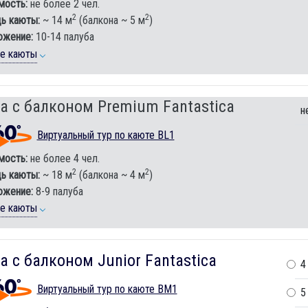
мость:
не более 2 чел.
2
2
ь каюты:
~ 14 м
(балкона ~ 5 м
)
ожение:
10-14 палуба
ие каюты
а с балконом Premium Fantastica
н
Виртуальный тур по каюте BL1
мость:
не более 4 чел.
2
2
ь каюты:
~ 18 м
(балкона ~ 4 м
)
ожение:
8-9 палуба
ие каюты
а с балконом Junior Fantastica
4
Виртуальный тур по каюте BM1
5