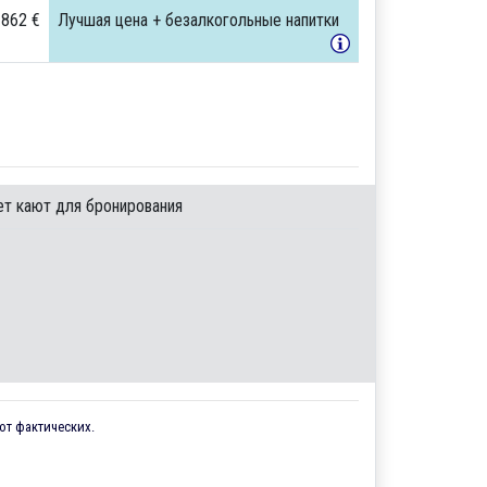
 862 €
Лучшая цена + безалкогольные напитки
ет кают для бронирования
от фактических.