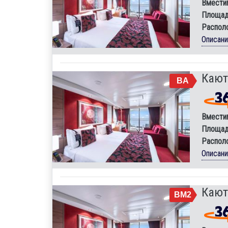
Вмести
Площад
Распол
Описан
Кают
BA
Вмести
Площад
Распол
Описан
Кают
BM2