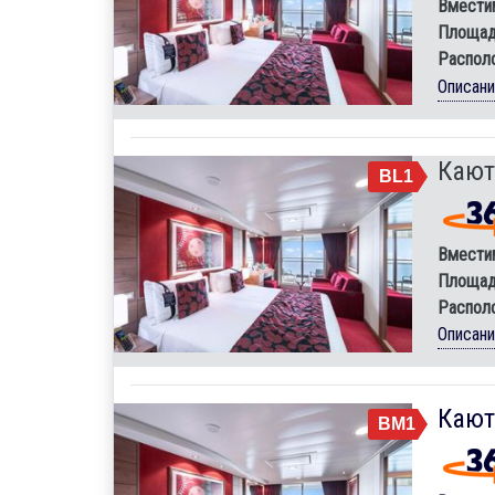
Вмести
Площад
Распол
Описан
Кают
BL1
Вмести
Площад
Распол
Описан
Кают
BM1