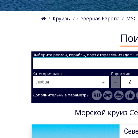
Круизы
Северная Европа
MSC 
Пои
Выберите регион, корабль, порт отправления (до 5 шт
Категория каюты
Взрослых
−
Дополнительные параметры:
Морской круиз Се
Севе