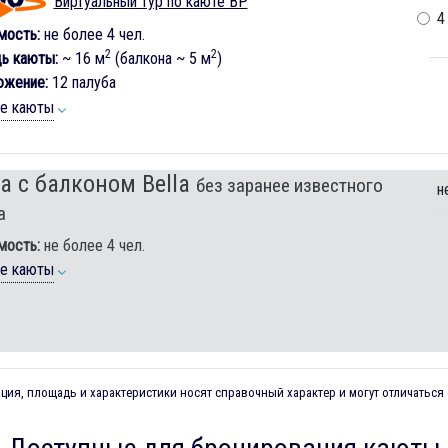
Виртуальный тур по каюте BP
4
мость:
не более 4 чел.
2
2
ь каюты:
~ 16 м
(балкона ~ 5 м
)
ожение:
12 палуба
ие каюты
а с балконом Bella
без заранее известного
н
а
мость:
не более 4 чел.
ие каюты
ия, площадь и характеристики носят справочный характер и могут отличаться 