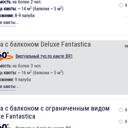
мость:
не более 2 чел.
4
2
2
ь каюты:
~ 14 м
(балкона ~ 5 м
)
ожение:
8-9 палуба
ие каюты
а с балконом Deluxe Fantastica
н
Виртуальный тур по каюте BR1
мость:
не более 3 чел.
2
2
ь каюты:
~ 16 м
(балкона ~ 5 м
)
ожение:
9 палуба
ие каюты
а с балконом c ограниченным видом
4
e Fantastica
4