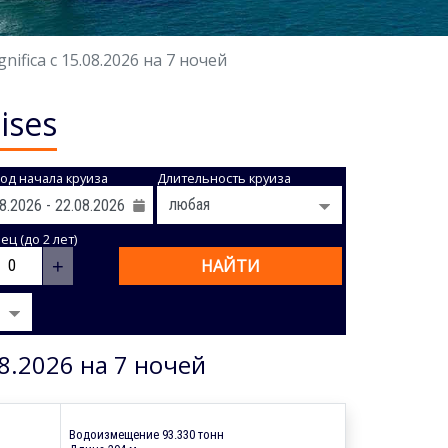
fica с 15.08.2026 на 7 ночей
ises
од начала круиза
Длительность круиза
ц (до 2 лет)
+
НАЙТИ
8.2026 на 7 ночей
Водоизмещение 93.330 тонн