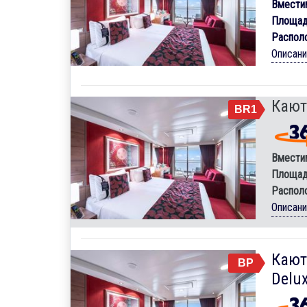
Вмести
Площад
Распол
Описан
Кают
BR1
Вмести
Площад
Распол
Описан
Кают
BP
Delux