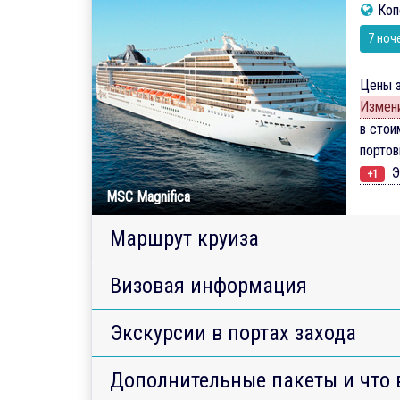
Коп
7 ноч
Цены з
Измени
в стои
порто
Э
+1
MSC Magnifica
Маршрут круиза
Визовая информация
Экскурсии в портах захода
Дополнительные пакеты и что 