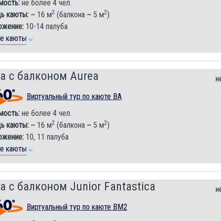
мость:
не более 4 чел.
2
2
ь каюты:
~ 16 м
(балкона ~ 5 м
)
ожение:
10-14 палуба
ие каюты
а с балконом Aurea
н
Виртуальный тур по каюте BA
мость:
не более 4 чел.
2
2
ь каюты:
~ 16 м
(балкона ~ 5 м
)
ожение:
10, 11 палуба
ие каюты
а с балконом Junior Fantastica
н
Виртуальный тур по каюте BM2