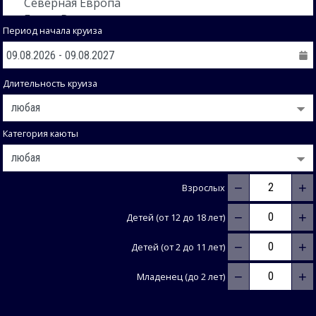
Период начала круиза
Длительность круиза
Категория каюты
−
+
Взрослых
−
+
Детей (от 12 до 18 лет)
−
+
Детей (от 2 до 11 лет)
−
+
Младенец (до 2 лет)