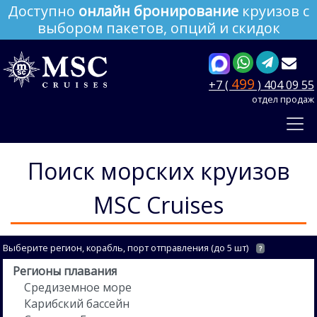
Доступно
онлайн бронирование
круизов с
выбором пакетов, опций и скидок
499
+7 (
) 404 09 55
отдел продаж
Поиск морских круизов
MSC Cruises
Выберите регион, корабль, порт отправления (до 5 шт)
?