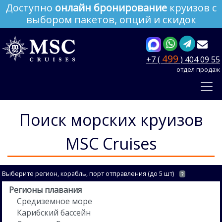
Доступно
онлайн бронирование
круизов с
выбором пакетов, опций и скидок
499
+7 (
) 404 09 55
отдел продаж
Поиск морских круизов
MSC Cruises
Выберите регион, корабль, порт отправления (до 5 шт)
?