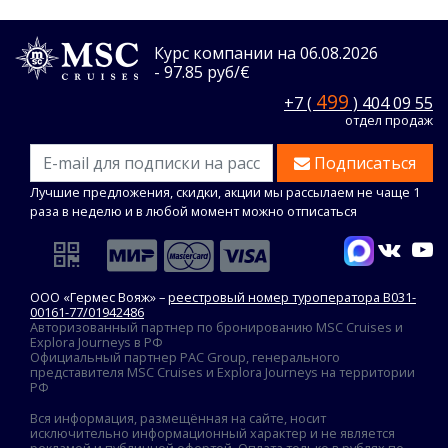
Курс компании на 06.08.2026
- 97.85 руб/€
499
+7 (
) 404 09 55
отдел продаж
Подписаться
Лучшие предложения, скидки, акции мы рассылаем не чаще 1
раза в неделю и в любой момент можно отписаться
ООО «Гермес Вояж» –
реестровый номер туроператора В031-
00161-77/01942486
Авторизованный партнер по бронированию MSC Cruises и
Explora Journeys в РФ
Официальный партнер PAC Group, генерального
представителя MSC Cruises и Explora Journeys на территории
РФ
Вся информация, размещённая на сайте, носит
исключительно информационный характер и не является
рекламой и публичной офертой. Оплата только в рублях по