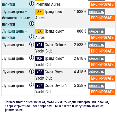
напитки
Premium Aurea
БРОНИРОВАТЬ
Лучшая цена +
Гранд сьют
1 838 €
SX
обновить
безалкогольные
Aurea
БРОНИРОВАТЬ
напитки
Лучшая цена +
Гранд сьют
1 886 €
SX
обновить
напитки
Aurea
БРОНИРОВАТЬ
Лучшая цена
Сьют Deluxe
2 538 €
YC1
обновить
Yacht Club
БРОНИРОВАТЬ
Лучшая цена
Гранд сьют
2 618 €
YCP
обновить
Yacht Club
БРОНИРОВАТЬ
Лучшая цена
Сьют Royal
4 418 €
YC3
обновить
Yacht Club
БРОНИРОВАТЬ
Лучшая цена
Сьют Owner’s
5 358 €
YC4
обновить
Yacht Club
БРОНИРОВАТЬ
Примечание:
описание кают, фото и мультимедиа информация, площадь
и характеристики носят справочный характер и могут отличаться от
фактических.