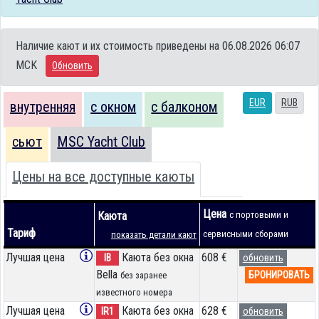
Наличие кают и их стоимость приведены на 06.08.2026 06:07
MCK
Обновить
EUR
RUB
внутренняя
с окном
с балконом
сьют
MSC Yacht Club
Цены на все доступные каюты
Цена
Каюта
с портовыми и
Тариф
сервисными сборами
показать детали кают
Лучшая цена
Каюта без окна
608 €
IB
обновить
Bella
БРОНИРОВАТЬ
без заранее
известного номера
Лучшая цена
Каюта без окна
628 €
IR1
обновить