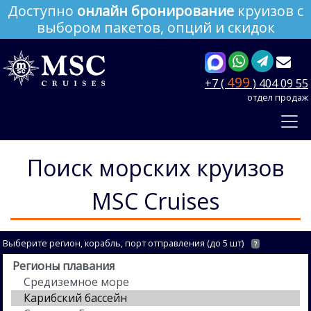
Доступно
онлайн бронирование
круизов с
выбором пакетов, опций и скидок
499
+7 (
) 404 09 55
отдел продаж
Поиск морских круизов
MSC Cruises
Выберите регион, корабль, порт отправления (до 5 шт)
?