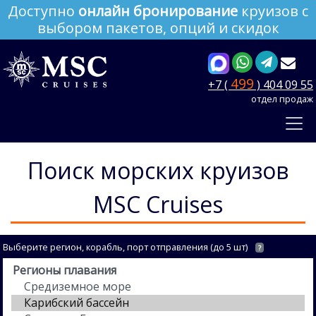
Доступно
онлайн бронирование
круизов с
выбором пакетов, опций и скидок
499
+7 (
) 404 09 55
отдел продаж
Поиск морских круизов
MSC Cruises
Выберите регион, корабль, порт отправления (до 5 шт)
?