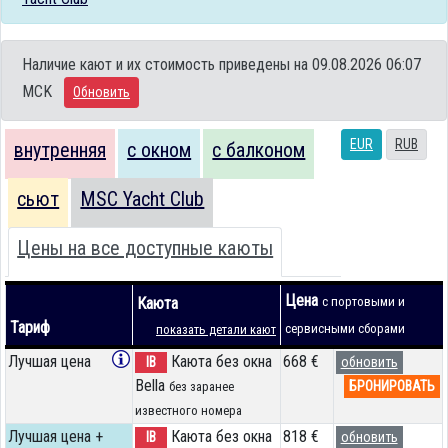
Наличие кают и их стоимость приведены на 09.08.2026 06:07
MCK
Обновить
EUR
RUB
внутренняя
с окном
с балконом
сьют
MSC Yacht Club
Цены на все доступные каюты
Цена
Каюта
с портовыми и
Тариф
сервисными сборами
показать детали кают
Лучшая цена
Каюта без окна
668 €
IB
обновить
Bella
БРОНИРОВАТЬ
без заранее
известного номера
Лучшая цена +
Каюта без окна
818 €
IB
обновить