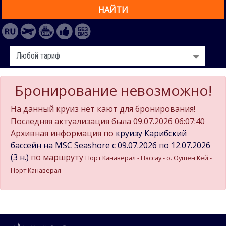
НАЙТИ
Бронирование невозможно!
На данный круиз нет кают для бронирования!
Последняя актуализация была 09.07.2026 06:07:40
Архивная информация по
круизу Карибский
бассейн на MSC Seashore c 09.07.2026 по 12.07.2026
(3 н.)
по маршруту
Порт Канаверал - Нассау - о. Оушен Кей -
Порт Канаверал