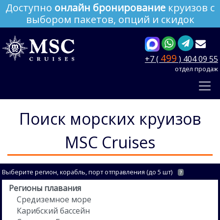
Доступно
онлайн бронирование
круизов с
выбором пакетов, опций и скидок
499
+7 (
) 404 09 55
отдел продаж
Поиск морских круизов
MSC Cruises
Выберите регион, корабль, порт отправления (до 5 шт)
?