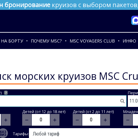
н бронирование
круизов с выбором пакетов,
НА БОРТУ
ПОЧЕМУ MSC?
MSC VOYAGERS CLUB
ИНФО
ск морских круизов MSC Cru
)
Пери
?
Детей (от 12 до 18 лет)
Детей (от 2 до 11 лет)
Младене
+
−
+
−
+
−
Тарифы: