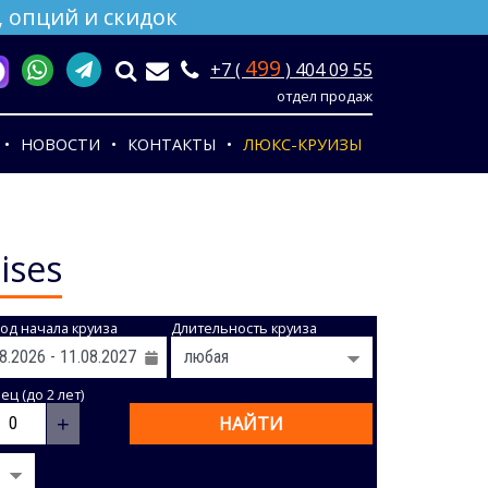
 опций и скидок
499
+7 (
) 404 09 55
отдел продаж
НОВОСТИ
КОНТАКТЫ
ЛЮКС-КРУИЗЫ
ises
од начала круиза
Длительность круиза
ц (до 2 лет)
+
НАЙТИ