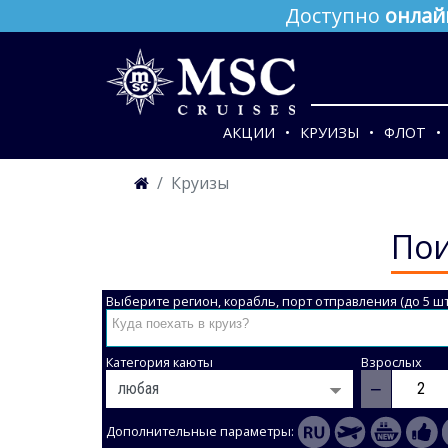
Доступно
онлай
АКЦИИ
КРУИЗЫ
ФЛОТ
Круизы
Пои
Выберите регион, корабль, порт отправления (до 5 шт
Категория каюты
Взрослых
−
Дополнительные параметры: