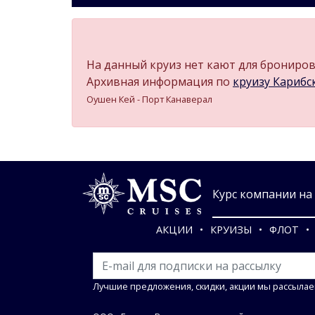
На данный круиз нет кают для бронирова
Архивная информация по
круизу Карибск
Оушен Кей - Порт Канаверал
Курс компании на 0
АКЦИИ
КРУИЗЫ
ФЛОТ
Лучшие предложения, скидки, акции мы рассылае