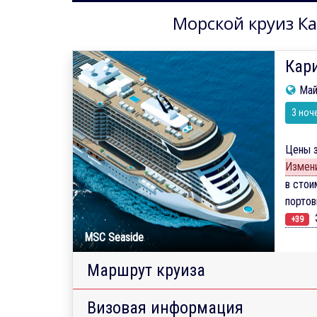
Морской круиз Ка
Кари
Май
3 ноч
Цены з
Измени
в стои
порто
Э
+39
MSC Seaside
Маршрут круиза
Визовая информация