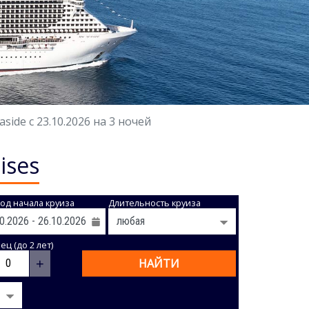
ide с 23.10.2026 на 3 ночей
ises
од начала круиза
Длительность круиза
ц (до 2 лет)
+
НАЙТИ