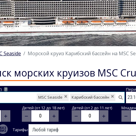
 Seaside
Морской круиз Карибский бассейн на MSC Seas
ск морских круизов MSC Cru
)
Пери
?
MSC Seaside
Карибский бассейн
Детей (от 12 до 18 лет)
Детей (от 2 до 11 лет)
Младене
+
−
+
−
+
−
Тарифы: