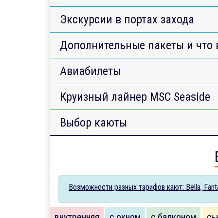
Экскурсии в портах захода
Дополнительные пакеты и что 
Авиабилеты
Круизный лайнер MSC Seaside
Выбор каюты
Возможности разных тарифов кают: Bella, Fantas
внутренняя
с окном
с балконом
сь