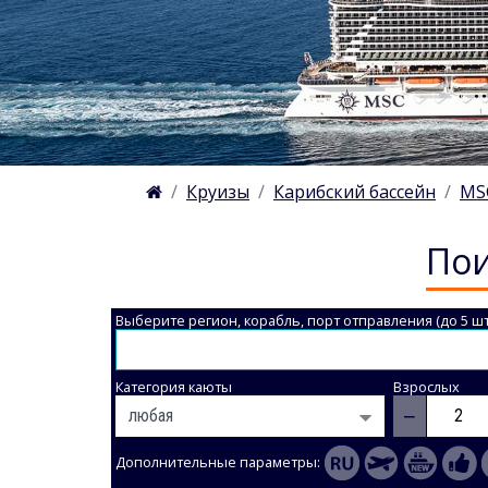
Круизы
Карибский бассейн
MSC
Пои
Выберите регион, корабль, порт отправления (до 5 шт
Категория каюты
Взрослых
−
Дополнительные параметры: