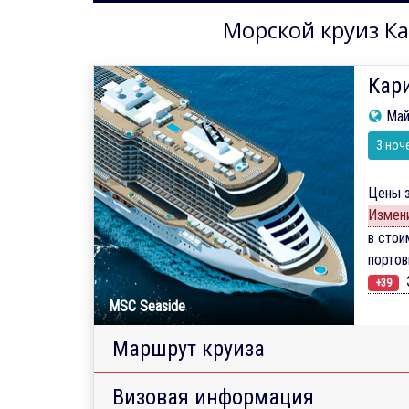
Морской круиз Ка
Кари
Май
3 ноч
Цены з
Измени
в стои
порто
Э
+39
MSC Seaside
Маршрут круиза
Визовая информация