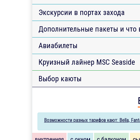
Экскурсии в портах захода
Дополнительные пакеты и что 
Авиабилеты
Круизный лайнер MSC Seaside
Выбор каюты
Возможности разных тарифов кают: Bella, Fantas
внутренняя
с окном
с балконом
сь