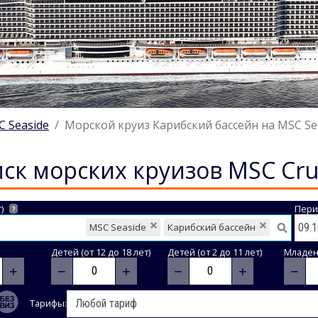
 Seaside
Морской круиз Карибский бассейн на MSC Seas
ск морских круизов MSC Cru
)
Пери
?
MSC Seaside
Карибский бассейн
Детей (от 12 до 18 лет)
Детей (от 2 до 11 лет)
Младене
+
−
+
−
+
−
Тарифы: