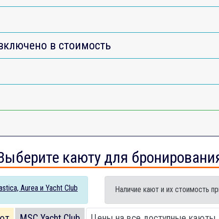
включено в стоимость
Выберите каюту для бронировани
tica, Aurea и Yacht Club
Наличие кают и их стоимость пр
ют
MSC Yacht Club
Цены на все доступные каюты