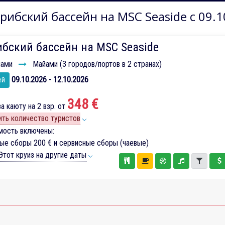
рибский бассейн на MSC Seaside с 09.1
бский бассейн на MSC Seaside
ами
Майами (3 городов/портов в 2 странах)
09.10.2026 - 12.10.2026
ей
348 €
а каюту на 2 взр. от
ть количество туристов
мость включены:
вые сборы
200 €
и сервисные сборы (чаевые)
тот круиз на другие даты