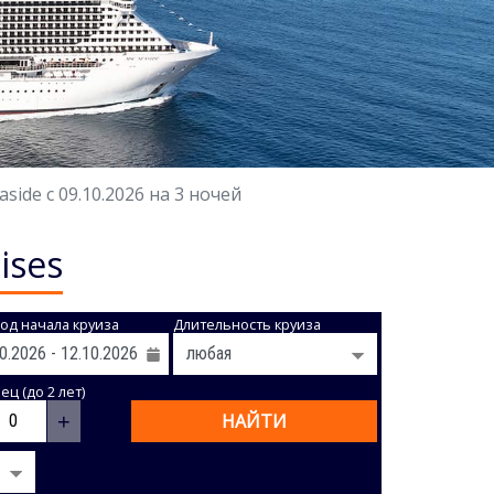
ide с 09.10.2026 на 3 ночей
ises
од начала круиза
Длительность круиза
ц (до 2 лет)
+
НАЙТИ