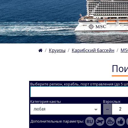
Круизы
Карибский бассейн
MSC
Пои
Выберите регион, корабль, порт отправления (до 5 шт
Категория каюты
Взрослых
−
Дополнительные параметры: