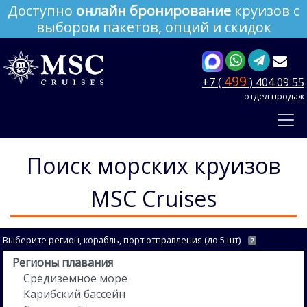
Доступно
онлайн бронирование
круизов с
выбором пакетов, опций и скидок
499
+7 (
) 404 09 55
отдел продаж
Поиск морских круизов
MSC Cruises
Выберите регион, корабль, порт отправления (до 5 шт)
?