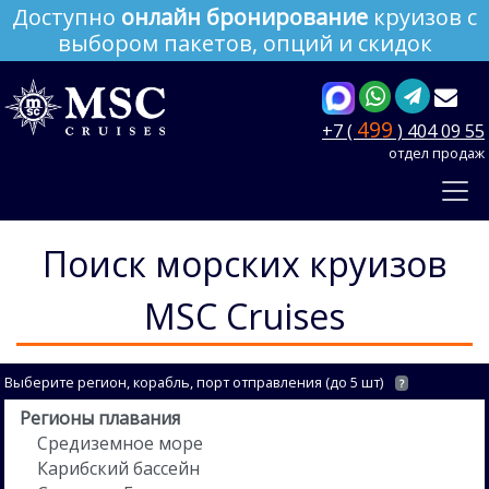
Доступно
онлайн бронирование
круизов с
выбором пакетов, опций и скидок
499
+7 (
) 404 09 55
отдел продаж
Поиск морских круизов
MSC Cruises
Выберите регион, корабль, порт отправления (до 5 шт)
?