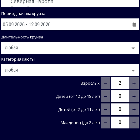
Период начала круиза
Длительность круиза
Категория каюты
−
+
Взрослых
−
+
Детей (от 12 до 18 лет)
−
+
Детей (от 2 до 11 лет)
−
+
Младенец (до 2 лет)