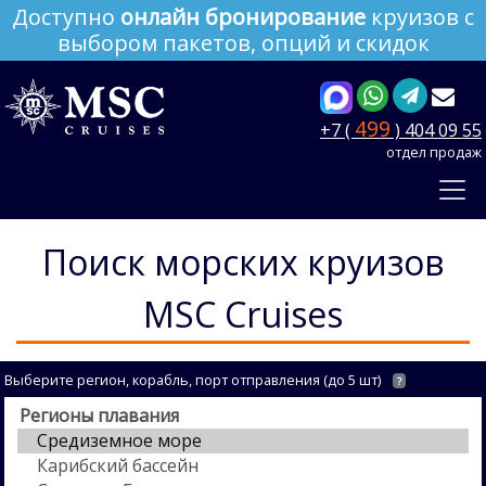
Доступно
онлайн бронирование
круизов с
выбором пакетов, опций и скидок
499
+7 (
) 404 09 55
отдел продаж
Поиск морских круизов
MSC Cruises
Выберите регион, корабль, порт отправления (до 5 шт)
?