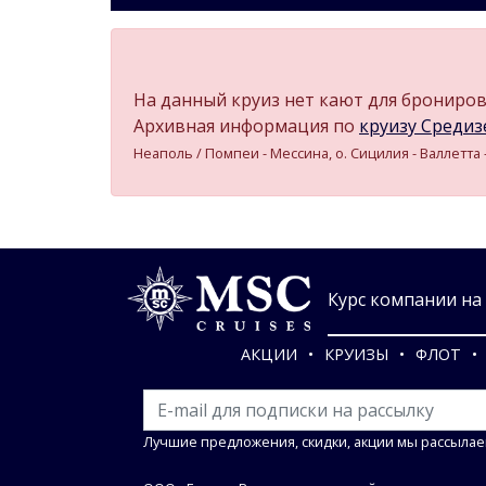
На данный круиз нет кают для бронирова
Архивная информация по
круизу Средизе
Неаполь / Помпеи - Мессина, о. Сицилия - Валлетта 
Курс компании на 0
АКЦИИ
КРУИЗЫ
ФЛОТ
Лучшие предложения, скидки, акции мы рассылае