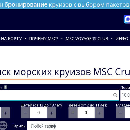
н бронирование
круизов с выбором пакетов,
НА БОРТУ
ПОЧЕМУ MSC?
MSC VOYAGERS CLUB
ИНФО
ск морских круизов MSC Cru
)
Пери
?
Детей (от 12 до 18 лет)
Детей (от 2 до 11 лет)
Младене
+
−
+
−
+
−
Тарифы: