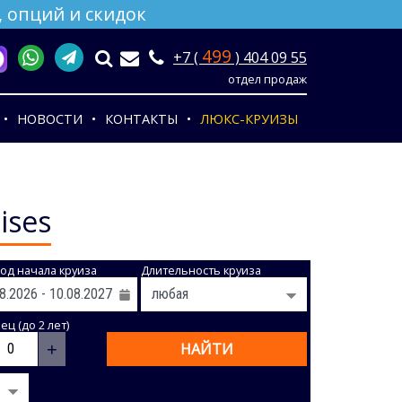
 опций и скидок
499
+7 (
) 404 09 55
отдел продаж
НОВОСТИ
КОНТАКТЫ
ЛЮКС-КРУИЗЫ
ises
од начала круиза
Длительность круиза
ц (до 2 лет)
+
НАЙТИ