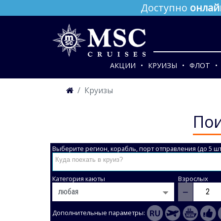
Доступно
онлай
АКЦИИ
КРУИЗЫ
ФЛОТ
Круизы
Пои
Выберите регион, корабль, порт отправления (до 5 шт
Категория каюты
Взрослых
−
Дополнительные параметры: