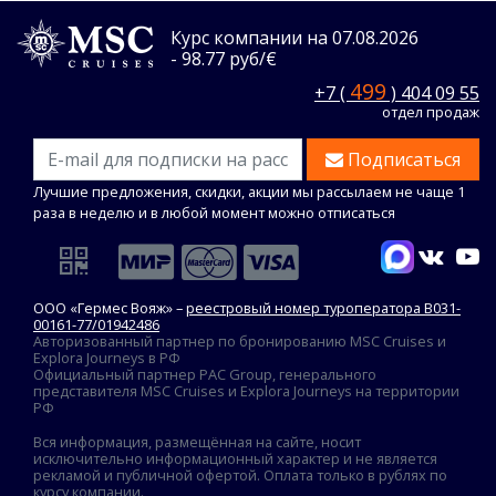
Курс компании на 07.08.2026
- 98.77 руб/€
499
+7 (
) 404 09 55
отдел продаж
Подписаться
Лучшие предложения, скидки, акции мы рассылаем не чаще 1
раза в неделю и в любой момент можно отписаться
ООО «Гермес Вояж» –
реестровый номер туроператора В031-
00161-77/01942486
Авторизованный партнер по бронированию MSC Cruises и
Explora Journeys в РФ
Официальный партнер PAC Group, генерального
представителя MSC Cruises и Explora Journeys на территории
РФ
Вся информация, размещённая на сайте, носит
исключительно информационный характер и не является
рекламой и публичной офертой. Оплата только в рублях по
курсу компании.