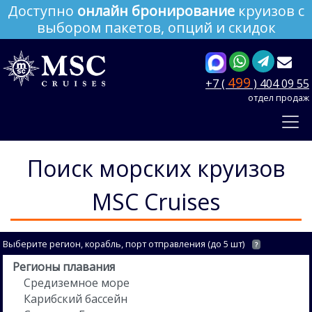
Доступно
онлайн бронирование
круизов с
выбором пакетов, опций и скидок
499
+7 (
) 404 09 55
отдел продаж
Поиск морских круизов
MSC Cruises
Выберите регион, корабль, порт отправления (до 5 шт)
?