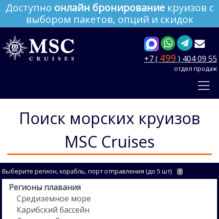
Доступно
онлайн бронирование
круизов с
выбором пакетов, опций и скидок
499
+7 (
) 404 09 55
отдел продаж
Поиск морских круизов
MSC Cruises
Выберите регион, корабль, порт отправления (до 5 шт)
?