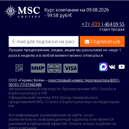
Курс компании на 09.08.2026
- 99.58 руб/€
499
+7 (
) 404 09 55
отдел продаж
Подписаться
Лучшие предложения, скидки, акции мы рассылаем не чаще 1
раза в неделю и в любой момент можно отписаться
ООО «Гермес Вояж» –
реестровый номер туроператора В031-
00161-77/01942486
Авторизованный партнер по бронированию MSC Cruises и
Explora Journeys в РФ
Официальный партнер PAC Group, генерального
представителя MSC Cruises и Explora Journeys на территории
РФ
Вся информация, размещённая на сайте, носит
исключительно информационный характер и не является
рекламой и публичной офертой. Оплата только в рублях по
курсу компании.