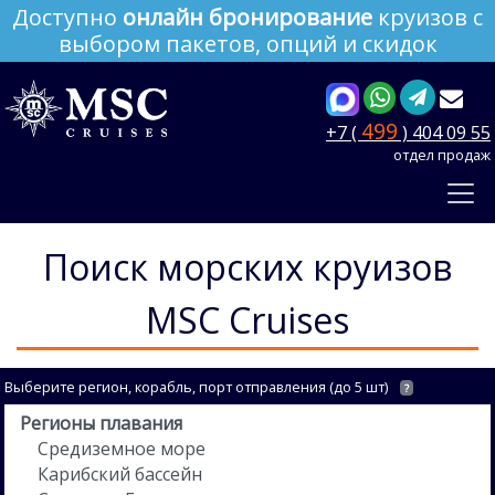
Доступно
онлайн бронирование
круизов с
выбором пакетов, опций и скидок
499
+7 (
) 404 09 55
отдел продаж
Поиск морских круизов
MSC Cruises
Выберите регион, корабль, порт отправления (до 5 шт)
?