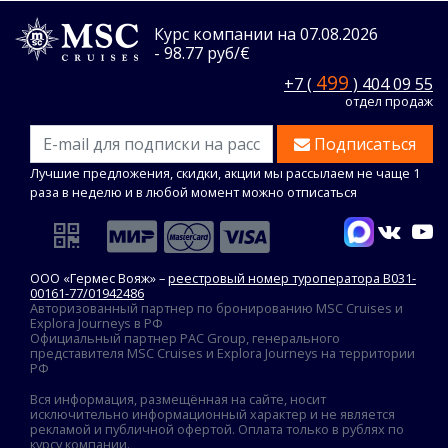
Курс компании на 07.08.2026
- 98.77 руб/€
499
+7 (
) 404 09 55
отдел продаж
Подписаться
Лучшие предложения, скидки, акции мы рассылаем не чаще 1
раза в неделю и в любой момент можно отписаться
ООО «Гермес Вояж» –
реестровый номер туроператора В031-
00161-77/01942486
Авторизованный партнер по бронированию MSC Cruises и
Explora Journeys в РФ
Официальный партнер PAC Group, генерального
представителя MSC Cruises и Explora Journeys на территории
РФ
Вся информация, размещённая на сайте, носит
исключительно информационный характер и не является
рекламой и публичной офертой. Оплата только в рублях по
курсу компании.