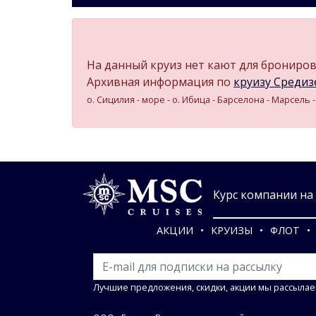
На данный круиз нет кают для бронирова
Архивная информация по
круизу Средизе
о. Сицилия - море - о. Ибица - Барселона - Марсель 
Курс компании на 0
АКЦИИ
КРУИЗЫ
ФЛОТ
Лучшие предложения, скидки, акции мы рассылае