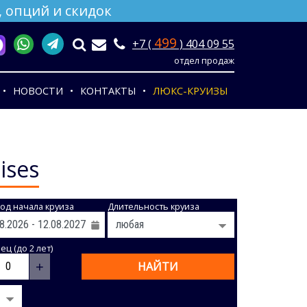
 опций и скидок
499
+7 (
) 404 09 55
отдел продаж
НОВОСТИ
КОНТАКТЫ
ЛЮКС-КРУИЗЫ
ises
од начала круиза
Длительность круиза
ц (до 2 лет)
+
НАЙТИ