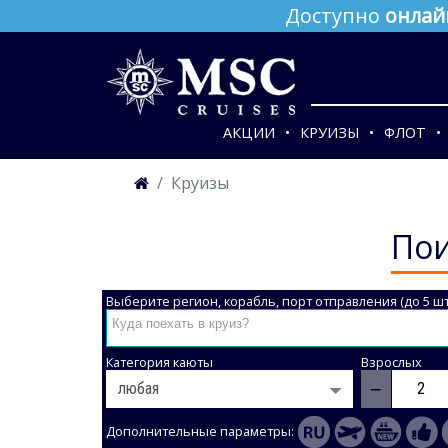
Доступно
онлай
АКЦИИ
КРУИЗЫ
ФЛОТ
Круизы
Пои
Выберите регион, корабль, порт отправления (до 5 шт
Категория каюты
Взрослых
−
Дополнительные параметры: