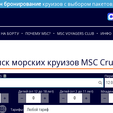
н бронирование
круизов с выбором пакетов,
НА БОРТУ
ПОЧЕМУ MSC?
MSC VOYAGERS CLUB
ИНФО
ск морских круизов MSC Cru
)
Пери
?
Детей (от 12 до 18 лет)
Детей (от 2 до 11 лет)
Младене
+
−
+
−
+
−
Тарифы: