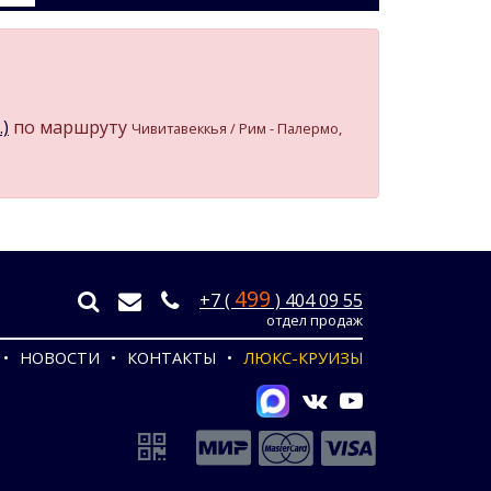
.)
по маршруту
Чивитавеккья / Рим - Палермо,
499
+7 (
) 404 09 55
отдел продаж
НОВОСТИ
КОНТАКТЫ
ЛЮКС-КРУИЗЫ