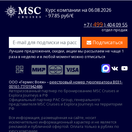
Курс компании на 06.08.2026
- 97.85 руб/€
499
+7 (
) 404 09 55
отдел продаж
Подписаться
Лучшие предложения, скидки, акции мы рассылаем не чаще 1
раза в неделю и в любой момент можно отписаться
ООО «Гермес Вояж» –
реестровый номер туроператора В031-
00161-77/01942486
Авторизованный партнер по бронированию MSC Cruises и
Explora Journeys в РФ
Официальный партнер PAC Group, генерального
представителя MSC Cruises и Explora Journeys на территории
РФ
Вся информация, размещённая на сайте, носит
исключительно информационный характер и не является
рекламой и публичной офертой. Оплата только в рублях по
курсу компании.