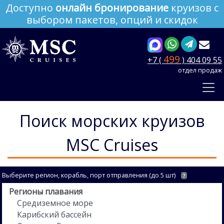
Доступно
онлайн бронирование
круизов с
выбором пакетов, опций и скидок
499
+7 (
) 404 09 55
отдел продаж
Поиск морских круизов
MSC Cruises
Выберите регион, корабль, порт отправления (до 5 шт)
?