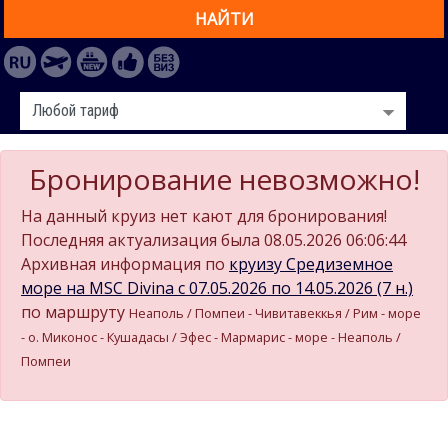
НАЙТИ
Бронирование невозможно!
На данный круиз нет кают для бронирования!
Последняя актуализация была 08.05.2026 06:06:44
Архивная информация по
круизу Средиземное
море на MSC Divina c 07.05.2026 по 14.05.2026 (7 н.)
по маршруту
Неаполь / Помпеи - Чивитавеккья / Рим - море
- о. Миконос - Кушадасы / Эфес - Мармарис - море - Неаполь /
Помпеи