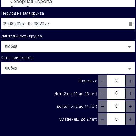
Период начала круиза
Длительность круиза
Категория каюты
−
+
Взрослых
−
+
Детей (от 12 до 18 лет)
−
+
Детей (от 2 до 11 лет)
−
+
Младенец (до 2 лет)