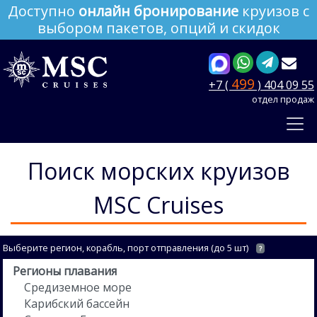
Доступно
онлайн бронирование
круизов с
выбором пакетов, опций и скидок
499
+7 (
) 404 09 55
отдел продаж
Поиск морских круизов
MSC Cruises
Выберите регион, корабль, порт отправления (до 5 шт)
?