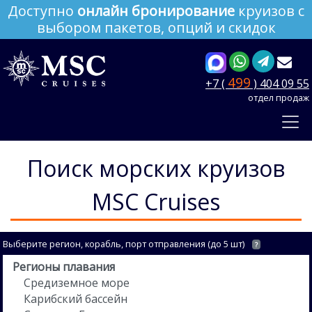
Доступно
онлайн бронирование
круизов с
выбором пакетов, опций и скидок
499
+7 (
) 404 09 55
отдел продаж
Поиск морских круизов
MSC Cruises
Выберите регион, корабль, порт отправления (до 5 шт)
?