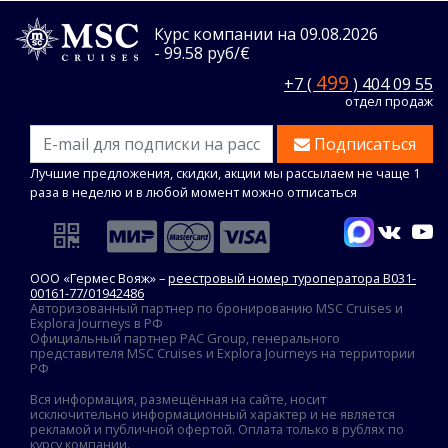
Курс компании на 09.08.2026
- 99.58 руб/€
499
+7 (
) 404 09 55
отдел продаж
Подписаться
Лучшие предложения, скидки, акции мы рассылаем не чаще 1
раза в неделю и в любой момент можно отписаться
ООО «Гермес Вояж» –
реестровый номер туроператора В031-
00161-77/01942486
Авторизованный партнер по бронированию MSC Cruises и
Explora Journeys в РФ
Официальный партнер PAC Group, генерального
представителя MSC Cruises и Explora Journeys на территории
РФ
Вся информация, размещённая на сайте, носит
исключительно информационный характер и не является
рекламой и публичной офертой. Оплата только в рублях по
курсу компании.