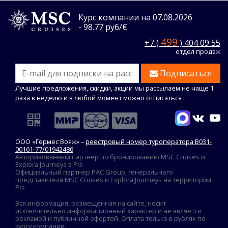
Курс компании на 07.08.2026
- 98.77 руб/€
499
+7 (
) 404 09 55
отдел продаж
Подписаться
Лучшие предложения, скидки, акции мы рассылаем не чаще 1
раза в неделю и в любой момент можно отписаться
ООО «Гермес Вояж» –
реестровый номер туроператора В031-
00161-77/01942486
Авторизованный партнер по бронированию MSC Cruises и
Explora Journeys в РФ
Официальный партнер PAC Group, генерального
представителя MSC Cruises и Explora Journeys на территории
РФ
Вся информация, размещённая на сайте, носит
исключительно информационный характер и не является
рекламой и публичной офертой. Оплата только в рублях по
курсу компании.