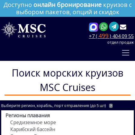
Доступно
онлайн бронирование
круизов с
выбором пакетов, опций и скидок
499
+7 (
) 404 09 55
отдел продаж
Поиск морских круизов
MSC Cruises
Выберите регион, корабль, порт отправления (до 5 шт)
?