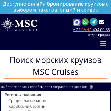
Доступно
онлайн бронирование
круизов с
выбором пакетов, опций и скидок
499
+7 (
) 404 09 55
отдел продаж
Поиск морских круизов
MSC Cruises
Выберите регион, корабль, порт отправления (до 5 шт)
?