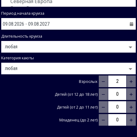
Период начала круиза
Длительность круиза
Категория каюты
−
+
Взрослых
−
+
Детей (от 12 до 18 лет)
−
+
Детей (от 2 до 11 лет)
−
+
Младенец (до 2 лет)