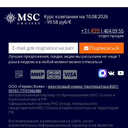
Курс компании на 10.08.2026
- 99.58 руб/€
499
+7 (
) 404 09 55
отдел продаж
Подписаться
Лучшие предложения, скидки, акции мы рассылаем не чаще 1
раза в неделю и в любой момент можно отписаться
ООО «Гермес Вояж» –
реестровый номер туроператора В031-
00161-77/01942486
Авторизованный партнер по бронированию MSC Cruises и
Explora Journeys в РФ
Официальный партнер PAC Group, генерального
представителя MSC Cruises и Explora Journeys на территории
РФ
Вся информация, размещённая на сайте, носит
исключительно информационный характер и не является