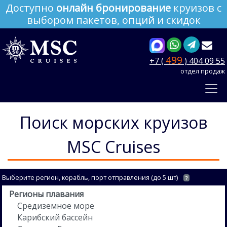
Доступно
онлайн бронирование
круизов с
выбором пакетов, опций и скидок
499
+7 (
) 404 09 55
отдел продаж
Поиск морских круизов
MSC Cruises
Выберите регион, корабль, порт отправления (до 5 шт)
?