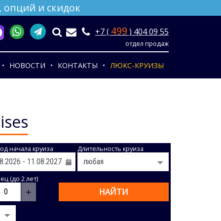
 опций и скидок
499
+7 (
) 404 09 55
отдел продаж
НОВОСТИ
КОНТАКТЫ
ЛЮКС-КРУИЗЫ
ises
од начала круиза
Длительность круиза
ц (до 2 лет)
+
НАЙТИ