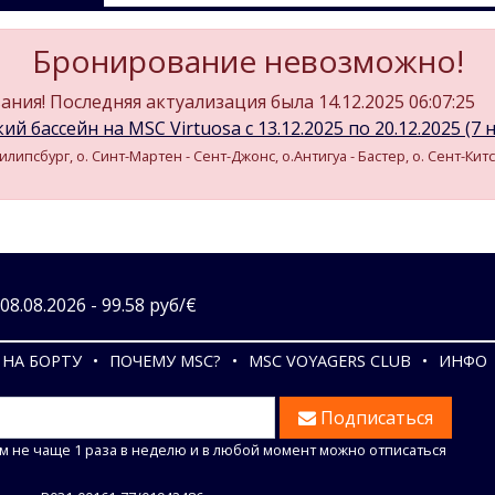
Бронирование невозможно!
ния! Последняя актуализация была 14.12.2025 06:07:25
й бассейн на MSC Virtuosa c 13.12.2025 по 20.12.2025 (7 н
Филипсбург, о. Синт-Мартен - Сент-Джонс, о.Антигуа - Бастер, о. Сент-Ки
8.08.2026 - 99.58 руб/€
НА БОРТУ
ПОЧЕМУ MSC?
MSC VOYAGERS CLUB
ИНФО
Подписаться
м не чаще 1 раза в неделю и в любой момент можно отписаться