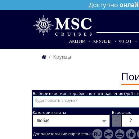
Доступно
онлай
АКЦИИ
КРУИЗЫ
ФЛОТ
Круизы
Пои
Выберите регион, корабль, порт отправления (до 5 шт
Категория каюты
Взрослых
−
Дополнительные параметры: