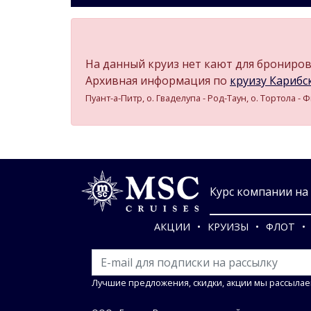
На данный круиз нет кают для бронирова
Архивная информация по
круизу Карибски
Пуант-а-Питр, о. Гваделупа - Род-Таун, о. Тортола - 
Курс компании на 0
АКЦИИ
КРУИЗЫ
ФЛОТ
Лучшие предложения, скидки, акции мы рассылае