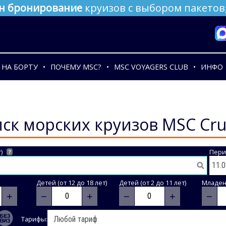
н бронирование
круизов с выбором пакетов,
НА БОРТУ
ПОЧЕМУ MSC?
MSC VOYAGERS CLUB
ИНФО
ск морских круизов MSC Cru
)
Пери
?
Детей (от 12 до 18 лет)
Детей (от 2 до 11 лет)
Младене
+
−
+
−
+
−
Тарифы: