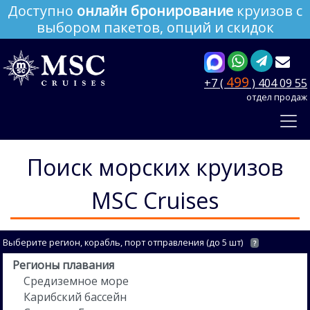
Доступно
онлайн бронирование
круизов с
выбором пакетов, опций и скидок
499
+7 (
) 404 09 55
отдел продаж
Поиск морских круизов
MSC Cruises
Выберите регион, корабль, порт отправления (до 5 шт)
?