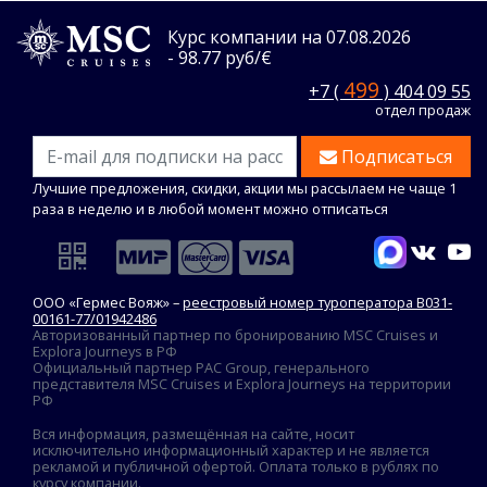
Курс компании на 07.08.2026
- 98.77 руб/€
499
+7 (
) 404 09 55
отдел продаж
Подписаться
Лучшие предложения, скидки, акции мы рассылаем не чаще 1
раза в неделю и в любой момент можно отписаться
ООО «Гермес Вояж» –
реестровый номер туроператора В031-
00161-77/01942486
Авторизованный партнер по бронированию MSC Cruises и
Explora Journeys в РФ
Официальный партнер PAC Group, генерального
представителя MSC Cruises и Explora Journeys на территории
РФ
Вся информация, размещённая на сайте, носит
исключительно информационный характер и не является
рекламой и публичной офертой. Оплата только в рублях по
курсу компании.