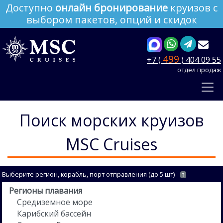
Доступно
онлайн бронирование
круизов с
выбором пакетов, опций и скидок
499
+7 (
) 404 09 55
отдел продаж
Поиск морских круизов
MSC Cruises
Выберите регион, корабль, порт отправления (до 5 шт)
?