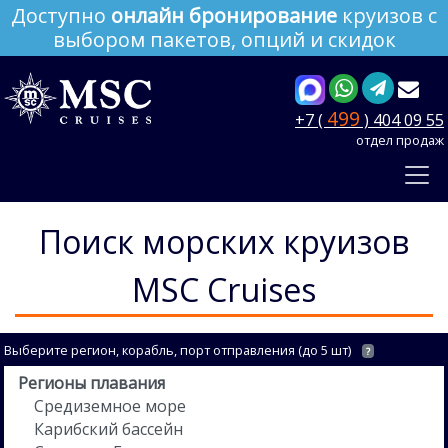
Доступно
онлайн бронирование
круизов с
выбором пакетов, опций и скидок
499
+7 (
) 404 09 55
отдел продаж
Поиск морских круизов
MSC Cruises
Выберите регион, корабль, порт отправления (до 5 шт)
?