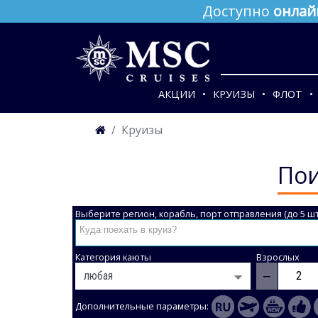
Доступно
онлай
АКЦИИ
КРУИЗЫ
ФЛОТ
Круизы
Пои
Выберите регион, корабль, порт отправления (до 5 шт
Категория каюты
Взрослых
−
Дополнительные параметры: