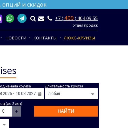
 опций и скидок
499
+7 (
) 404 09 55
отдел продаж
НОВОСТИ
КОНТАКТЫ
ЛЮКС-КРУИЗЫ
ises
од начала круиза
Длительность круиза
ц (до 2 лет)
+
НАЙТИ