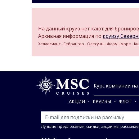
На данный круиз нет кают для бронирова
Архивная информация по
круизу Северная
Хеллесильт - Гейрангер - Олесунн - Флом - море - К
Курс компании на 0
АКЦИИ
КРУИЗЫ
ФЛОТ
Лучшие предложения, скидки, акции мы рассылае