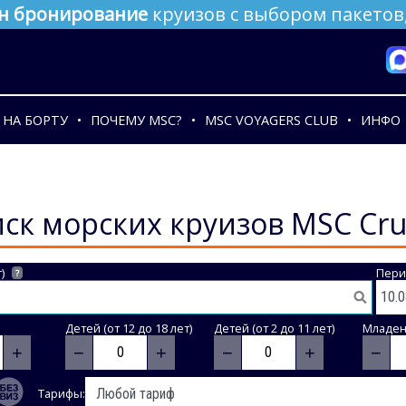
н бронирование
круизов с выбором пакетов,
НА БОРТУ
ПОЧЕМУ MSC?
MSC VOYAGERS CLUB
ИНФО
ск морских круизов MSC Cru
)
Пери
?
Детей (от 12 до 18 лет)
Детей (от 2 до 11 лет)
Младене
+
−
+
−
+
−
Тарифы: