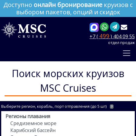
Доступно
онлайн бронирование
круизов с
выбором пакетов, опций и скидок
499
+7 (
) 404 09 55
отдел продаж
Поиск морских круизов
MSC Cruises
Выберите регион, корабль, порт отправления (до 5 шт)
?