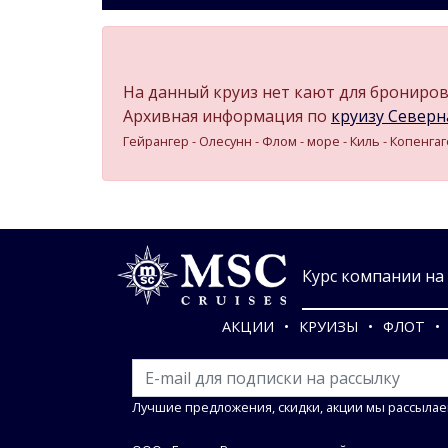
На данный круиз нет кают для бронирова
Архивная информация по
круизу Северная
Гейрангер - Олесунн - Флом - море - Киль - Копенга
Курс компании на 0
АКЦИИ
КРУИЗЫ
ФЛОТ
Лучшие предложения, скидки, акции мы рассылае