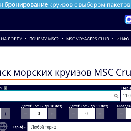
н бронирование
круизов с выбором пакетов,
НА БОРТУ
ПОЧЕМУ MSC?
MSC VOYAGERS CLUB
ИНФО
ск морских круизов MSC Cru
)
Пери
?
Детей (от 12 до 18 лет)
Детей (от 2 до 11 лет)
Младене
+
−
+
−
+
−
Тарифы: