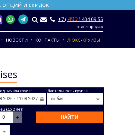
 опций и скидок
499
+7 (
) 404 09 55
отдел продаж
НОВОСТИ
КОНТАКТЫ
ЛЮКС-КРУИЗЫ
ises
од начала круиза
Длительность круиза
ц (до 2 лет)
+
НАЙТИ