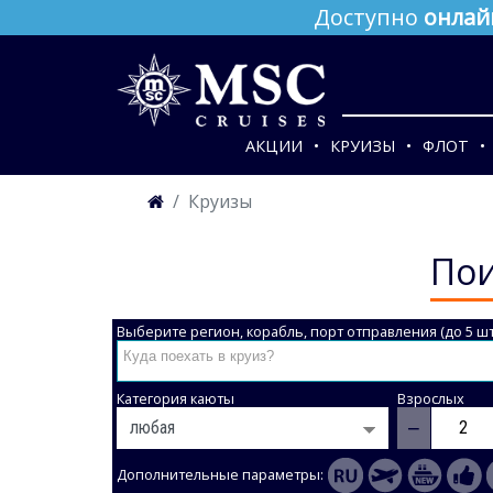
Доступно
онлай
АКЦИИ
КРУИЗЫ
ФЛОТ
Круизы
Пои
Выберите регион, корабль, порт отправления (до 5 шт
Категория каюты
Взрослых
−
Дополнительные параметры: