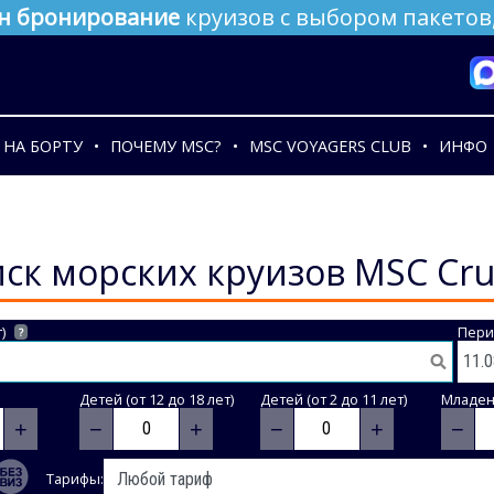
н бронирование
круизов с выбором пакетов,
НА БОРТУ
ПОЧЕМУ MSC?
MSC VOYAGERS CLUB
ИНФО
ск морских круизов MSC Cru
)
Пери
?
Детей (от 12 до 18 лет)
Детей (от 2 до 11 лет)
Младене
+
−
+
−
+
−
Тарифы: