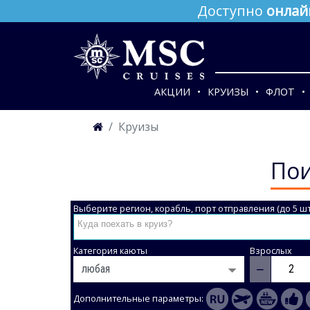
Доступно
онлай
АКЦИИ
КРУИЗЫ
ФЛОТ
Круизы
Пои
Выберите регион, корабль, порт отправления (до 5 шт
Категория каюты
Взрослых
−
Дополнительные параметры: