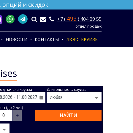
 опций и скидок
499
+7 (
) 404 09 55
отдел продаж
НОВОСТИ
КОНТАКТЫ
ЛЮКС-КРУИЗЫ
ises
од начала круиза
Длительность круиза
ц (до 2 лет)
+
НАЙТИ