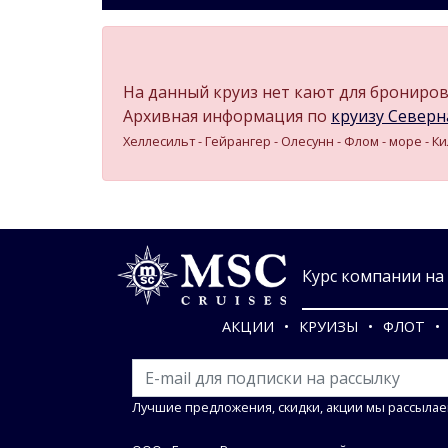
На данный круиз нет кают для бронирова
Архивная информация по
круизу Северная
Хеллесильт - Гейрангер - Олесунн - Флом - море - К
Курс компании на 0
АКЦИИ
КРУИЗЫ
ФЛОТ
Лучшие предложения, скидки, акции мы рассылае