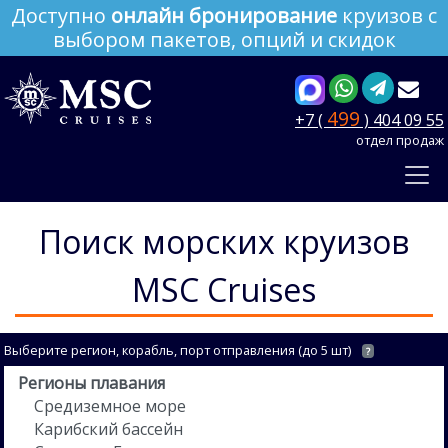
Доступно
онлайн бронирование
круизов с
выбором пакетов, опций и скидок
499
+7 (
) 404 09 55
отдел продаж
Поиск морских круизов
MSC Cruises
Выберите регион, корабль, порт отправления (до 5 шт)
?