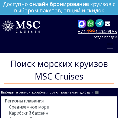
Доступно
онлайн бронирование
круизов с
выбором пакетов, опций и скидок
499
+7 (
) 404 09 55
отдел продаж
Поиск морских круизов
MSC Cruises
Выберите регион, корабль, порт отправления (до 5 шт)
?