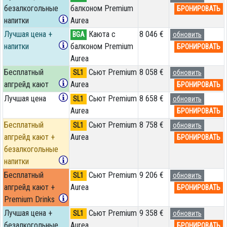
безалкогольные
балконом Premium
БРОНИРОВАТЬ
напитки
Aurea
Лучшая цена +
Каюта с
8 046 €
BGA
обновить
напитки
балконом Premium
БРОНИРОВАТЬ
Aurea
Бесплатный
Сьют Premium
8 058 €
SL1
обновить
апгрейд кают
Aurea
БРОНИРОВАТЬ
Лучшая цена
Сьют Premium
8 658 €
SL1
обновить
Aurea
БРОНИРОВАТЬ
Бесплатный
Сьют Premium
8 758 €
SL1
обновить
апгрейд кают +
Aurea
БРОНИРОВАТЬ
безалкогольные
напитки
Бесплатный
Сьют Premium
9 206 €
SL1
обновить
апгрейд кают +
Aurea
БРОНИРОВАТЬ
Premium Drinks
Лучшая цена +
Сьют Premium
9 358 €
SL1
обновить
безалкогольные
Aurea
БРОНИРОВАТЬ