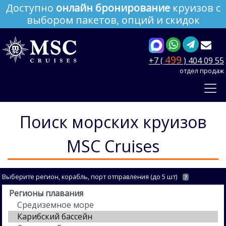
Доступно
онлайн бронирование
круизов с
выбором пакетов, опций и скидок
499
+7 (
) 404 09 55
отдел продаж
Поиск морских круизов
MSC Cruises
Выберите регион, корабль, порт отправления (до 5 шт)
?