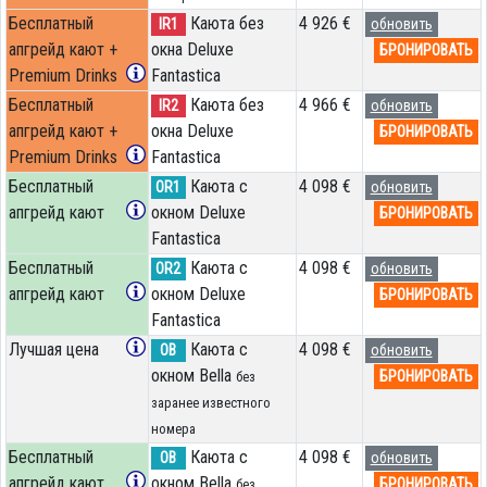
Бесплатный
Каюта без
4 926 €
IR1
обновить
апгрейд кают +
окна Deluxe
БРОНИРОВАТЬ
Premium Drinks
Fantastica
Бесплатный
Каюта без
4 966 €
IR2
обновить
апгрейд кают +
окна Deluxe
БРОНИРОВАТЬ
Premium Drinks
Fantastica
Бесплатный
Каюта с
4 098 €
OR1
обновить
апгрейд кают
окном Deluxe
БРОНИРОВАТЬ
Fantastica
Бесплатный
Каюта с
4 098 €
OR2
обновить
апгрейд кают
окном Deluxe
БРОНИРОВАТЬ
Fantastica
Лучшая цена
Каюта с
4 098 €
OB
обновить
окном Bella
БРОНИРОВАТЬ
без
заранее известного
номера
Бесплатный
Каюта с
4 098 €
OB
обновить
апгрейд кают
окном Bella
БРОНИРОВАТЬ
без