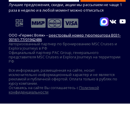
Лучшие предложения, скидки, акции мы рассылаем не чаще 1
раза в неделю и в любой момент можно отписаться
ООО «Гермес Вояж» –
реестровый номер туроператора В031-
00161-77/01942486
Авторизованный партнер по бронированию MSC Cruises и
Explora Journeys в РФ
Официальный партнер PAC Group, генерального
представителя MSC Cruises и Explora Journeys на территории
РФ
Вся информация, размещённая на сайте, носит
исключительно информационный характер и не является
рекламой и публичной офертой. Оплата только в рублях по
курсу компании.
Оставаясь на сайте Вы соглашаетесь с
Политикой
конфиденциальности