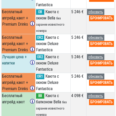
Fantastica
Бесплатный
Каюта с
5 246 €
OB
обновить
апгрейд кают +
окном Bella
БРОНИРОВАТЬ
без
Premium Drinks
заранее известного
номера
Бесплатный
Каюта с
5 246 €
OR2
обновить
апгрейд кают +
окном Deluxe
БРОНИРОВАТЬ
Premium Drinks
Fantastica
Лучшая цена +
Каюта с
5 246 €
OR2
обновить
напитки
окном Deluxe
БРОНИРОВАТЬ
Fantastica
Бесплатный
Каюта с
5 246 €
OR1
обновить
апгрейд кают +
окном Deluxe
БРОНИРОВАТЬ
Premium Drinks
Fantastica
Бесплатный
Каюта с
4 098 €
BB
обновить
апгрейд кают
балконом Bella
БРОНИРОВАТЬ
без
заранее известного
номера