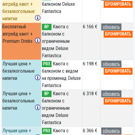
апгрейд кают +
балконом Deluxe
БРОНИРОВАТЬ
безалкогольные
Fantastica
напитки
Бесплатный
Каюта с
6 166 €
BP
обновить
апгрейд кают +
балконом c
БРОНИРОВАТЬ
Premium Drinks
ограниченным
видом Deluxe
Fantastica
Лучшая цена +
Каюта с
6 198 €
PR3
обновить
безалкогольные
балконом с видом
БРОНИРОВАТЬ
напитки
на променад Deluxe
Fantastica
Лучшая цена +
Каюта с
6 318 €
BP
обновить
безалкогольные
балконом c
БРОНИРОВАТЬ
напитки
ограниченным
видом Deluxe
Fantastica
Лучшая цена +
Каюта с
6 366 €
PR3
обновить