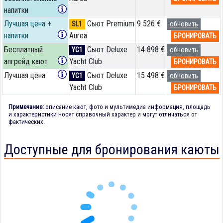
напитки
Лучшая цена +
Сьют Premium
9 526 €
SL1
обновить
напитки
Aurea
БРОНИРОВАТЬ
Бесплатный
Сьют Deluxe
14 898 €
YC1
обновить
апгрейд кают
Yacht Club
БРОНИРОВАТЬ
Лучшая цена
Сьют Deluxe
15 498 €
YC1
обновить
Yacht Club
БРОНИРОВАТЬ
Примечание:
описание кают, фото и мультимедиа информация, площадь
и характеристики носят справочный характер и могут отличаться от
фактических.
Доступные для бронирования каюты