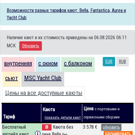
Возможности разных тарифов кают: Bella, Fantastica, Aurea и
Yacht Club
Наличие кают и их стоимость приведены на 06.08.2026 06:11
MCK
Обновить
EUR
RUB
внутренняя
с окном
с балконом
сьют
MSC Yacht Club
Цены на все доступные каюты
Цена
Каюта
с портовыми и
Тариф
сервисными сборами
показать детали кают
Бесплатный
Каюта без
3 578 €
IB
обновить
апгрейд кают
окна Bella
БРОНИРОВАТЬ
без