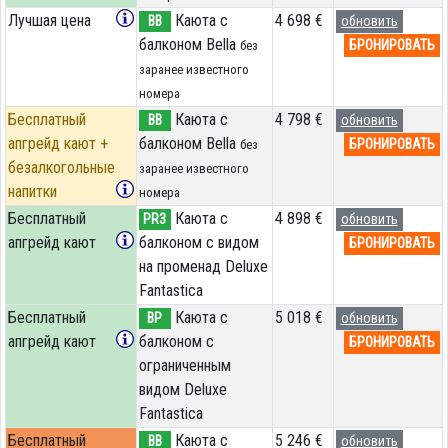
Лучшая цена
Каюта с
4 698 €
BB
обновить
балконом Bella
БРОНИРОВАТЬ
без
заранее известного
номера
Бесплатный
Каюта с
4 798 €
BB
обновить
апгрейд кают +
балконом Bella
БРОНИРОВАТЬ
без
безалкогольные
заранее известного
напитки
номера
Бесплатный
Каюта с
4 898 €
PR3
обновить
апгрейд кают
балконом с видом
БРОНИРОВАТЬ
на променад Deluxe
Fantastica
Бесплатный
Каюта с
5 018 €
BP
обновить
апгрейд кают
балконом c
БРОНИРОВАТЬ
ограниченным
видом Deluxe
Fantastica
Бесплатный
Каюта с
5 246 €
BB
обновить