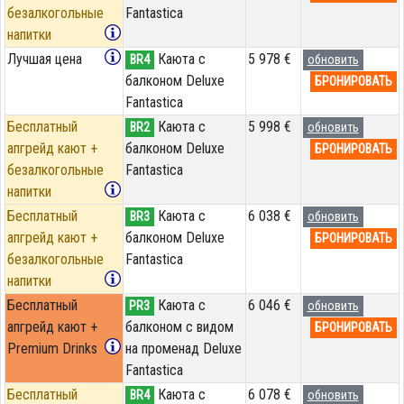
безалкогольные
Fantastica
напитки
Лучшая цена
Каюта с
5 978 €
BR4
обновить
балконом Deluxe
БРОНИРОВАТЬ
Fantastica
Бесплатный
Каюта с
5 998 €
BR2
обновить
апгрейд кают +
балконом Deluxe
БРОНИРОВАТЬ
безалкогольные
Fantastica
напитки
Бесплатный
Каюта с
6 038 €
BR3
обновить
апгрейд кают +
балконом Deluxe
БРОНИРОВАТЬ
безалкогольные
Fantastica
напитки
Бесплатный
Каюта с
6 046 €
PR3
обновить
апгрейд кают +
балконом с видом
БРОНИРОВАТЬ
Premium Drinks
на променад Deluxe
Fantastica
Бесплатный
Каюта с
6 078 €
BR4
обновить