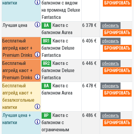
напитки
балконом с видом
БРОНИРОВАТЬ
на променад Deluxe
Fantastica
Лучшая цена
Каюта с
6 378 €
BA
обновить
балконом Aurea
БРОНИРОВАТЬ
Бесплатный
Каюта с
6 406 €
BR1
обновить
апгрейд кают +
балконом Deluxe
БРОНИРОВАТЬ
Premium Drinks
Fantastica
Бесплатный
Каюта с
6 446 €
BR2
обновить
апгрейд кают +
балконом Deluxe
БРОНИРОВАТЬ
Premium Drinks
Fantastica
Бесплатный
Каюта с
6 478 €
BA
обновить
апгрейд кают +
балконом Aurea
БРОНИРОВАТЬ
безалкогольные
напитки
Лучшая цена +
Каюта с
6 486 €
BP
обновить
напитки
балконом c
БРОНИРОВАТЬ
ограниченным