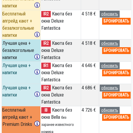
напитки
Бесплатный
Каюта без
4 518 €
IR2
обновить
апгрейд кают +
окна Deluxe
БРОНИРОВАТЬ
безалкогольные
Fantastica
напитки
Лучшая цена +
Каюта без
4 518 €
IR2
обновить
безалкогольные
окна Deluxe
БРОНИРОВАТЬ
напитки
Fantastica
Лучшая цена +
Каюта без
4 646 €
IR1
обновить
напитки
окна Deluxe
БРОНИРОВАТЬ
Fantastica
Лучшая цена +
Каюта без
4 686 €
IR2
обновить
напитки
окна Deluxe
БРОНИРОВАТЬ
Fantastica
Бесплатный
Каюта без
4 726 €
IB
обновить
апгрейд кают +
окна Bella
БРОНИРОВАТЬ
без
Premium Drinks
заранее известного
номера