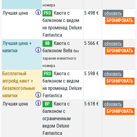
номера
Лучшая цена
Каюта с
5 498 €
PR3
обновить
балконом с видом
БРОНИРОВАТЬ
на променад Deluxe
Fantastica
Лучшая цена +
Каюта с
5 566 €
BB
обновить
напитки
балконом Bella
БРОНИРОВАТЬ
без
заранее известного
номера
Бесплатный
Каюта с
5 598 €
PR3
обновить
апгрейд кают +
балконом с видом
БРОНИРОВАТЬ
безалкогольные
на променад Deluxe
напитки
Fantastica
Лучшая цена
Каюта с
5 618 €
BP
обновить
балконом c
БРОНИРОВАТЬ
ограниченным
видом Deluxe
Fantastica