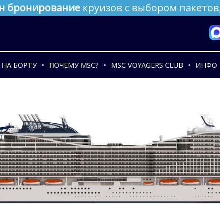
н бронирование
круизов с выбором пакетов,
НА БОРТУ
ПОЧЕМУ MSC?
MSC VOYAGERS CLUB
ИНФО