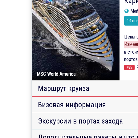
Кари
Май
14 но
Цены з
Измени
в стои
порто
Э
+35
MSC World America
Маршрут круиза
Визовая информация
Экскурсии в портах захода
Дополнительные пакеты и что 