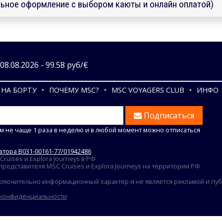
ьное оформление с выбором каюты и онлайн оплатой)
8.08.2026 - 99.58 руб/€
НА БОРТУ
ПОЧЕМУ MSC?
MSC VOYAGERS CLUB
ИНФО
Подписаться
м не чаще 1 раза в неделю и в любой момент можно отписаться
тора В031-00161-77/01942486
uises и Explora Journeys в РФ
едставителя MSC Cruises и Explora Journeys на территории РФ
ключительно информационный характер и не является рекламой и публ
 конфиденциальности