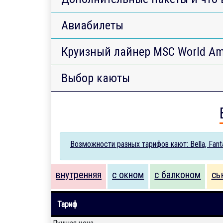
Авиабилеты
Круизный лайнер MSC World Am
Выбор каюты
Возможности разных тарифов кают: Bella, Fantas
внутренняя
с окном
с балконом
сь
Тариф