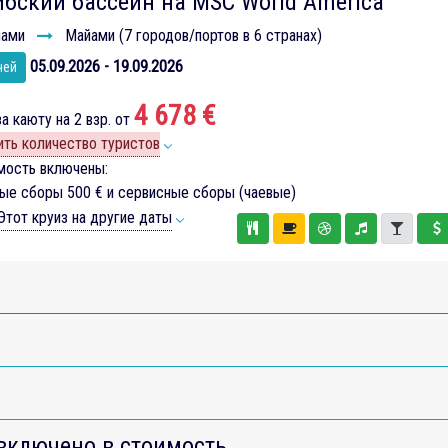
бский бассейн на MSC World America
ами
Майами (7 городов/портов в 6 странах)
05.09.2026 - 19.09.2026
чей
4 678 €
а каюту на 2 взр. от
ть количество туристов
мость включены:
вые сборы
500 €
и сервисные сборы (чаевые)
тот круиз на другие даты
включено в стоимость