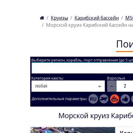
Круизы
Карибский бассейн
MSC
Морской круиз Карибский бассейн на 
Пои
Выберите регион, корабль, порт отправления (до 5 шт
Категория каюты
Взрослых
−
Дополнительные параметры:
Морской круиз Карибс