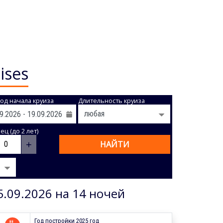
ises
од начала круиза
Длительность круиза
ц (до 2 лет)
+
НАЙТИ
5.09.2026 на 14 ночей
Год постройки 2025 год