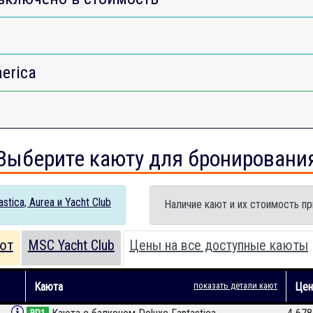
erica
Выберите каюту для бронировани
tica, Aurea и Yacht Club
Наличие кают и их стоимость пр
ют
MSC Yacht Club
Цены на все доступные каюты
Каюта
показать детали кают
Це