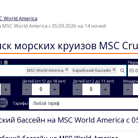
 World America
MSC World America с 05.09.2026 на 14 ночей
ск морских круизов MSC Cru
)
Пери
?
MSC World America
Карибский бассейн
Детей (от 12 до 18 лет)
Детей (от 2 до 11 лет)
Младене
+
−
+
−
+
−
Тарифы:
кий бассейн на MSC World America с 0