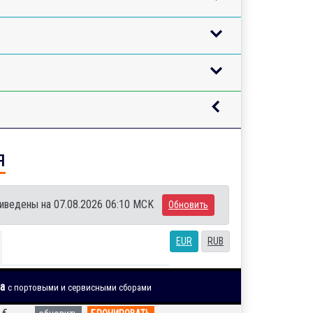
я
иведены на 07.08.2026 06:10 MCK
Обновить
EUR
RUB
на
с портовыми и сервисными сборами