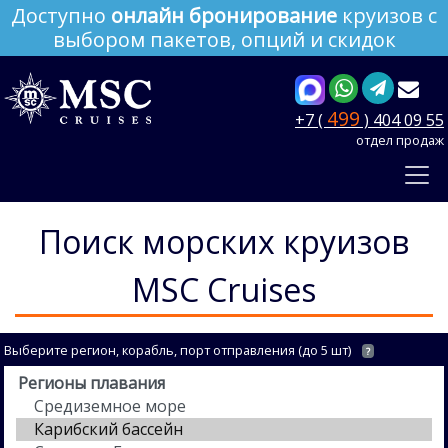
Доступно
онлайн бронирование
круизов с
выбором пакетов, опций и скидок
499
+7 (
) 404 09 55
отдел продаж
Поиск морских круизов
MSC Cruises
Выберите регион, корабль, порт отправления (до 5 шт)
?