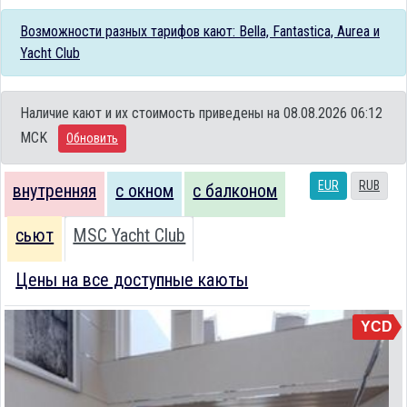
Возможности разных тарифов кают: Bella, Fantastica, Aurea и
Yacht Club
Наличие кают и их стоимость приведены на 08.08.2026 06:12
MCK
Обновить
EUR
RUB
внутренняя
с окном
с балконом
сьют
MSC Yacht Club
Цены на все доступные каюты
YCD