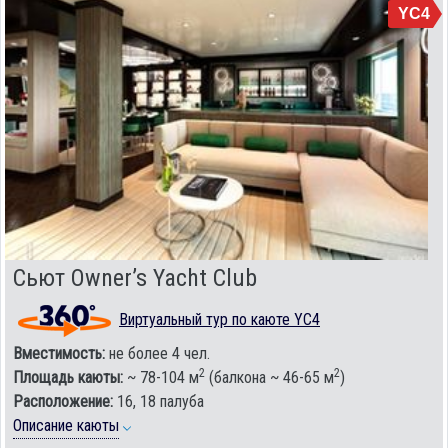
YC4
Сьют Owner’s Yacht Club
Виртуальный тур по каюте YC4
Вместимость:
не более 4 чел.
2
2
Площадь каюты:
~ 78-104 м
(балкона ~ 46-65 м
)
Расположение:
16, 18 палуба
Описание каюты