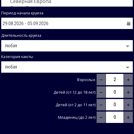
Период начала круиза
Длительность круиза
Категория каюты
−
+
Взрослых
−
+
Детей (от 12 до 18 лет)
−
+
Детей (от 2 до 11 лет)
−
+
Младенец (до 2 лет)