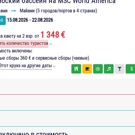
бский бассейн на MSC World America
ами
Майами (5 городов/портов в 4 странах)
15.08.2026 - 22.08.2026
ей
1 348 €
а каюту на 2 взр. от
ть количество туристов
мость включены:
вые сборы
360 €
и сервисные сборы (чаевые)
тот круиз на другие даты
включено в стоимость