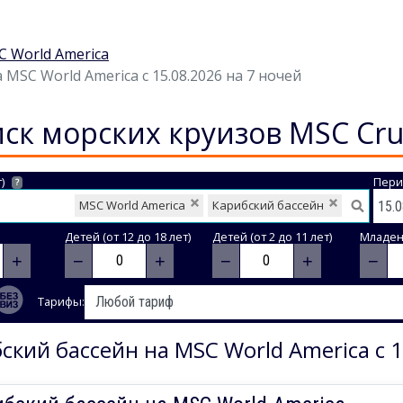
 World America
MSC World America с 15.08.2026 на 7 ночей
ск морских круизов MSC Cru
)
Пери
?
MSC World America
Карибский бассейн
Детей (от 12 до 18 лет)
Детей (от 2 до 11 лет)
Младене
+
−
+
−
+
−
Тарифы:
ский бассейн на MSC World America с 1