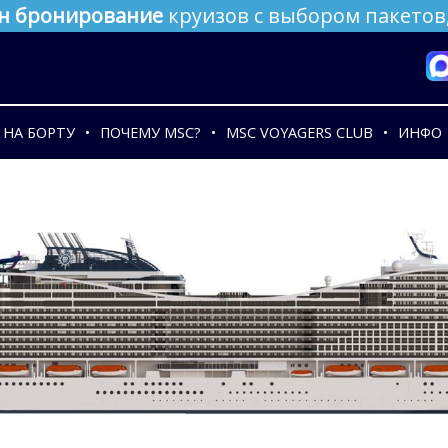
н бронирование
круизов с выбором пакетов,
НА БОРТУ
ПОЧЕМУ MSC?
MSC VOYAGERS CLUB
ИНФО