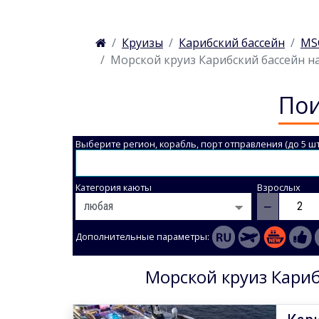
Круизы
Карибский бассейн
MSC
Морской круиз Карибский бассейн на 
Пои
Выберите регион, корабль, порт отправления (до 5 шт
Категория каюты
Взрослых
−
Дополнительные параметры:
Морской круиз Кариб