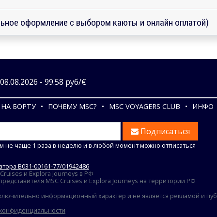
ьное оформление с выбором каюты и онлайн оплатой)
8.08.2026 - 99.58 руб/€
НА БОРТУ
ПОЧЕМУ MSC?
MSC VOYAGERS CLUB
ИНФО
Подписаться
м не чаще 1 раза в неделю и в любой момент можно отписаться
тора В031-00161-77/01942486
uises и Explora Journeys в РФ
едставителя MSC Cruises и Explora Journeys на территории РФ
ключительно информационный характер и не является рекламой и публ
 конфиденциальности