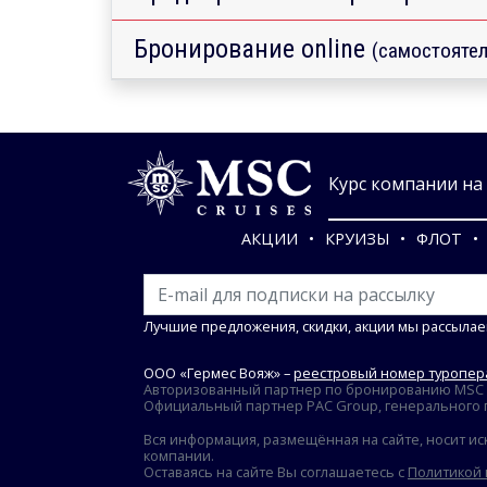
Бронирование online
(самостоятел
Курс компании на 0
АКЦИИ
КРУИЗЫ
ФЛОТ
Лучшие предложения, скидки, акции мы рассылае
ООО «Гермес Вояж» –
реестровый номер туропера
Авторизованный партнер по бронированию MSC Cr
Официальный партнер PAC Group, генерального пр
Вся информация, размещённая на сайте, носит ис
компании.
Оставаясь на сайте Вы соглашаетесь с
Политикой