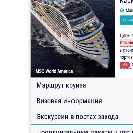
Кари
Май
7 ноч
Цены з
Измени
в стои
порто
Э
+36
MSC World America
Маршрут круиза
Визовая информация
Экскурсии в портах захода
Дополнительные пакеты и что 