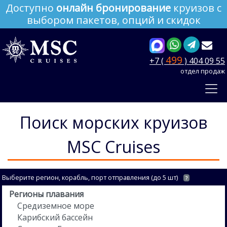
Доступно
онлайн бронирование
круизов с
выбором пакетов, опций и скидок
499
+7 (
) 404 09 55
отдел продаж
Поиск морских круизов
MSC Cruises
Выберите регион, корабль, порт отправления (до 5 шт)
?