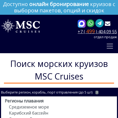
Доступно
онлайн бронирование
круизов с
выбором пакетов, опций и скидок
499
+7 (
) 404 09 55
отдел продаж
Поиск морских круизов
MSC Cruises
Выберите регион, корабль, порт отправления (до 5 шт)
?