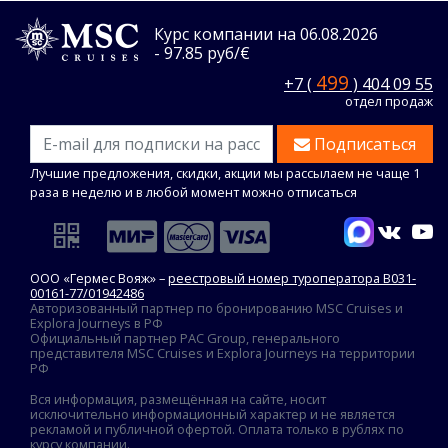
Курс компании на 06.08.2026
- 97.85 руб/€
499
+7 (
) 404 09 55
отдел продаж
Подписаться
Лучшие предложения, скидки, акции мы рассылаем не чаще 1
раза в неделю и в любой момент можно отписаться
ООО «Гермес Вояж» –
реестровый номер туроператора В031-
00161-77/01942486
Авторизованный партнер по бронированию MSC Cruises и
Explora Journeys в РФ
Официальный партнер PAC Group, генерального
представителя MSC Cruises и Explora Journeys на территории
РФ
Вся информация, размещённая на сайте, носит
исключительно информационный характер и не является
рекламой и публичной офертой. Оплата только в рублях по
курсу компании.