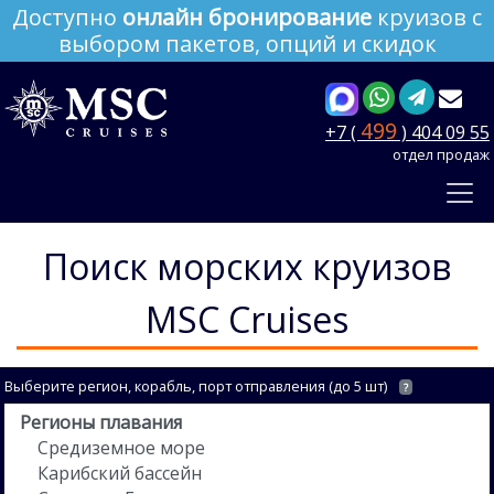
Доступно
онлайн бронирование
круизов с
выбором пакетов, опций и скидок
499
+7 (
) 404 09 55
отдел продаж
Поиск морских круизов
MSC Cruises
Выберите регион, корабль, порт отправления (до 5 шт)
?