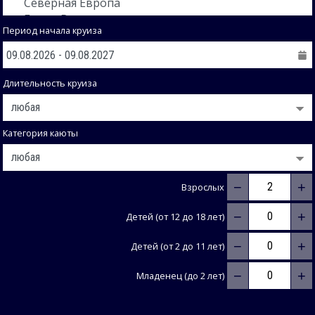
Период начала круиза
Длительность круиза
Категория каюты
−
+
Взрослых
−
+
Детей (от 12 до 18 лет)
−
+
Детей (от 2 до 11 лет)
−
+
Младенец (до 2 лет)