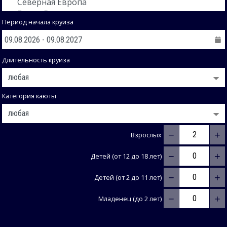
Период начала круиза
Длительность круиза
Категория каюты
−
+
Взрослых
−
+
Детей (от 12 до 18 лет)
−
+
Детей (от 2 до 11 лет)
−
+
Младенец (до 2 лет)