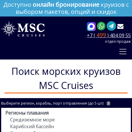
Доступно
онлайн бронирование
круизов с
выбором пакетов, опций и скидок
499
+7 (
) 404 09 55
отдел продаж
Поиск морских круизов
MSC Cruises
Выберите регион, корабль, порт отправления (до 5 шт)
?