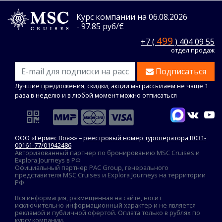
Курс компании на 06.08.2026
- 97.85 руб/€
499
+7 (
) 404 09 55
отдел продаж
Подписаться
Лучшие предложения, скидки, акции мы рассылаем не чаще 1
раза в неделю и в любой момент можно отписаться
ООО «Гермес Вояж» –
реестровый номер туроператора В031-
00161-77/01942486
Авторизованный партнер по бронированию MSC Cruises и
Explora Journeys в РФ
Официальный партнер PAC Group, генерального
представителя MSC Cruises и Explora Journeys на территории
РФ
Вся информация, размещённая на сайте, носит
исключительно информационный характер и не является
рекламой и публичной офертой. Оплата только в рублях по
курсу компании.