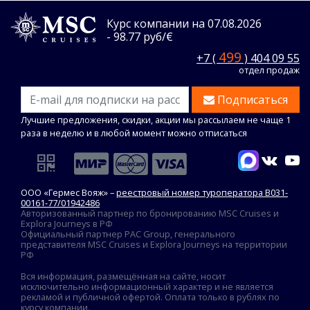
Курс компании на 07.08.2026
- 98.77 руб/€
499
+7 (
) 404 09 55
отдел продаж
Подписаться
Лучшие предложения, скидки, акции мы рассылаем не чаще 1
раза в неделю и в любой момент можно отписаться
ООО «Гермес Вояж» –
реестровый номер туроператора В031-
00161-77/01942486
Авторизованный партнер по бронированию MSC Cruises и
Explora Journeys в РФ
Официальный партнер PAC Group, генерального
представителя MSC Cruises и Explora Journeys на территории
РФ
Вся информация, размещённая на сайте, носит
исключительно информационный характер и не является
рекламой и публичной офертой. Оплата только в рублях по
курсу компании.