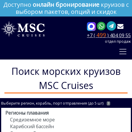
Доступно
онлайн бронирование
круизов с
выбором пакетов, опций и скидок
499
+7 (
) 404 09 55
отдел продаж
Поиск морских круизов
MSC Cruises
Выберите регион, корабль, порт отправления (до 5 шт)
?