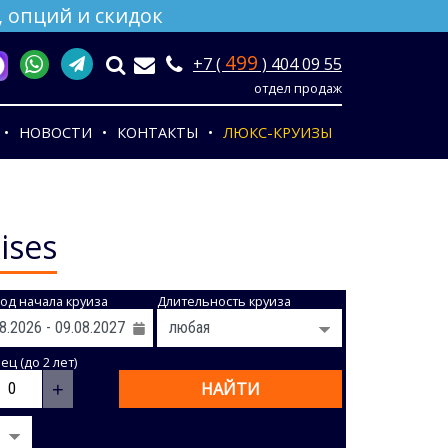
 опций и скидок
499
+7 (
) 404 09 55
отдел продаж
НОВОСТИ
КОНТАКТЫ
ЛЮКС-КРУИЗЫ
ises
од начала круиза
Длительность круиза
ц (до 2 лет)
+
НАЙТИ