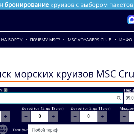
н бронирование
круизов с выбором пакетов,
НА БОРТУ
ПОЧЕМУ MSC?
MSC VOYAGERS CLUB
ИНФО
ск морских круизов MSC Cru
)
Пери
?
Детей (от 12 до 18 лет)
Детей (от 2 до 11 лет)
Младене
+
−
+
−
+
−
Тарифы: