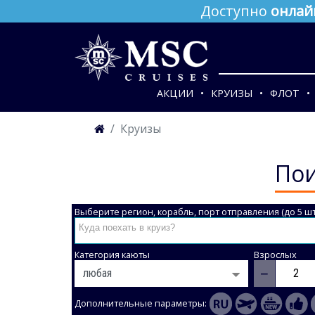
Доступно
онлай
АКЦИИ
КРУИЗЫ
ФЛОТ
Круизы
Пои
Выберите регион, корабль, порт отправления (до 5 шт
Категория каюты
Взрослых
−
Дополнительные параметры: