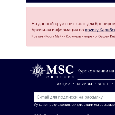
На данный круиз нет кают для бронирова
Архивная информация по
круизу Карибск
Роатан - Коста Майя - Косумель - море - о. Оушен К
Курс компании на 0
АКЦИИ
КРУИЗЫ
ФЛОТ
Лучшие предложения, скидки, акции мы рассылае