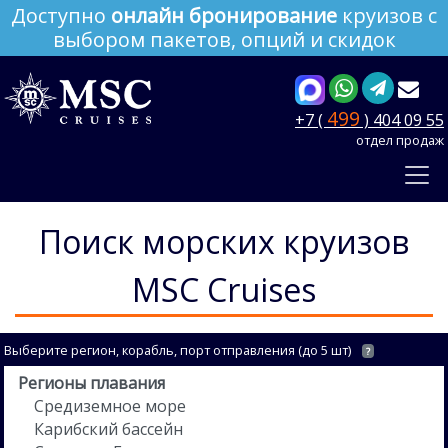
Доступно
онлайн бронирование
круизов с
выбором пакетов, опций и скидок
499
+7 (
) 404 09 55
отдел продаж
Поиск морских круизов
MSC Cruises
Выберите регион, корабль, порт отправления (до 5 шт)
?