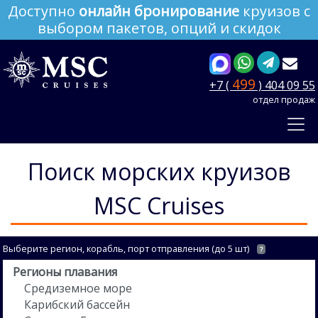
Доступно
онлайн бронирование
круизов с
выбором пакетов, опций и скидок
499
+7 (
) 404 09 55
отдел продаж
Поиск морских круизов
MSC Cruises
Выберите регион, корабль, порт отправления (до 5 шт)
?