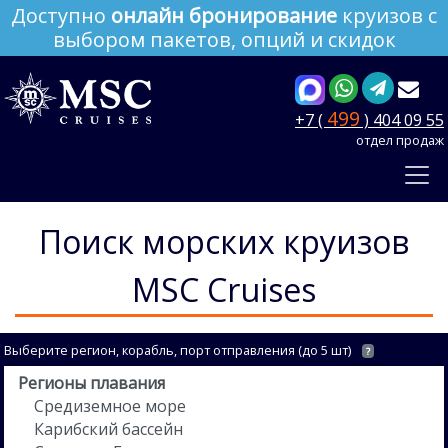
Доступно
онлайн бронирование
круизов с
выбором пакетов, опций и скидок
499
+7 (
) 404 09 55
отдел продаж
Поиск морских круизов
MSC Cruises
Выберите регион, корабль, порт отправления (до 5 шт)
?