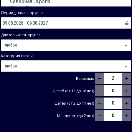
Период начала круиза
Длительность круиза
Категория каюты
−
+
Взрослых
−
+
Детей (от 12 до 18 лет)
−
+
Детей (от 2 до 11 лет)
−
+
Младенец (до 2 лет)