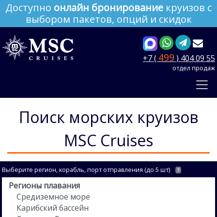
Доступно
онлайн бронирование
круизов с
выбором пакетов, опций и скидок
499
+7 (
) 404 09 55
отдел продаж
Поиск морских круизов
MSC Cruises
Выберите регион, корабль, порт отправления (до 5 шт)
?