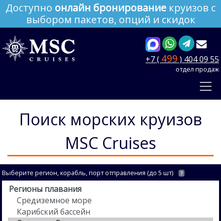
Доступно
онлайн бронирование
круизов с
выбором пакетов, опций и скидок
499
+7 (
) 404 09 55
отдел продаж
Поиск морских круизов
MSC Cruises
Выберите регион, корабль, порт отправления (до 5 шт)
?