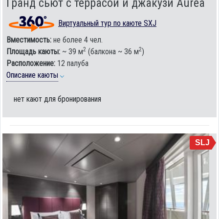
Гранд сьют с террасой и джакузи Aurea
Виртуальный тур по каюте SXJ
Вместимость:
не более 4 чел.
2
2
Площадь каюты:
~ 39 м
(балкона ~ 36 м
)
Расположение:
12 палуба
Описание каюты
нет кают для бронирования
SLJ