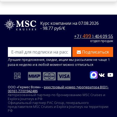
Курс компании на 07.08.2026
- 98.77 руб/€
499
+7 (
) 404 09 55
отдел продаж
Подписаться
Лучшие предложения, скидки, акции мы рассылаем не чаще 1
раза в неделю и в любой момент можно отписаться
ООО «Гермес Вояж» –
реестровый номер туроператора В031-
00161-77/01942486
Авторизованный партнер по бронированию MSC Cruises и
Explora Journeys в РФ
Официальный партнер PAC Group, генерального
представителя MSC Cruises и Explora Journeys на территории
РФ